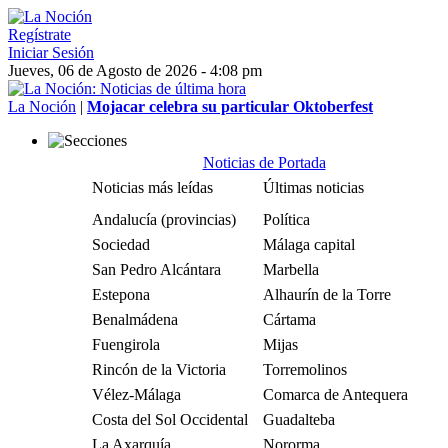
Regístrate
Iniciar Sesión
Jueves, 06 de Agosto de 2026 - 4:08 pm
La Noción
|
Mojacar celebra su particular Oktoberfest
Noticias de Portada
Noticias más leídas
Últimas noticias
Andalucía (provincias)
Política
Sociedad
Málaga capital
San Pedro Alcántara
Marbella
Estepona
Alhaurín de la Torre
Benalmádena
Cártama
Fuengirola
Mijas
Rincón de la Victoria
Torremolinos
Vélez-Málaga
Comarca de Antequera
Costa del Sol Occidental
Guadalteba
La Axarquía
Nororma