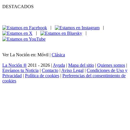
DESTACADOS
|
|
|
|
Ver La Noción en: Móvil |
Clásica
La Noción ®
2011 - 2026 |
Ayuda
|
Mapa del sitio
|
Quienes somos
|
Envíanos tu Noticia
|
Contacto
|
Aviso Legal
|
Condiciones de Uso y
Privacidad
|
Política de cookies
|
Preferencias del consentimiento de
cookies