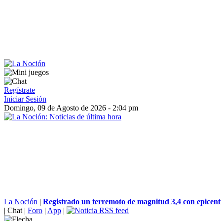
Regístrate
Iniciar Sesión
Domingo, 09 de Agosto de 2026 - 2:04 pm
La Noción
|
Registrado un terremoto de magnitud 3,4 con epicentr
|
Chat
|
Foro
|
App
|