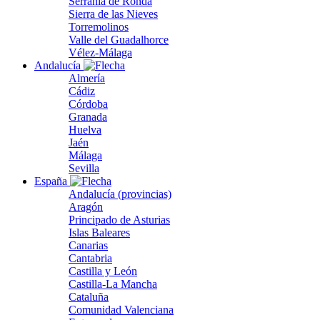
Serranía de Ronda
Sierra de las Nieves
Torremolinos
Valle del Guadalhorce
Vélez-Málaga
Andalucía
Almería
Cádiz
Córdoba
Granada
Huelva
Jaén
Málaga
Sevilla
España
Andalucía (provincias)
Aragón
Principado de Asturias
Islas Baleares
Canarias
Cantabria
Castilla y León
Castilla-La Mancha
Cataluña
Comunidad Valenciana