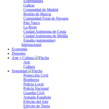
Extremadura
Galicia
Comunidad de Madrid
Región de Murcia
Comunidad Foral de Navarra
País Vasco
La Rioja
Ciudad Autónoma de Ceuta
Ciudad Autónoma de Melilla
España (autonomías)
Internacional
Economía
Deportes
Arte y Cultura
Arte
Cultura
Seguridad
Protección Civil
Bomberos
Policía Local
Policía Nacional
Guardia Civil
Armada Española
Ejército del Aire
Ejército de Tierra