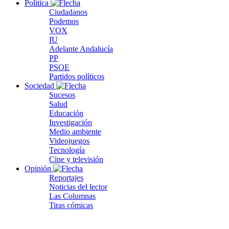
Política
Ciudadanos
Podemos
VOX
IU
Adelante Andalucía
PP
PSOE
Partidos políticos
Sociedad
Sucesos
Salud
Educación
Investigación
Medio ambiente
Videojuegos
Tecnología
Cine y televisión
Opinión
Reportajes
Noticias del lector
Las Columnas
Tiras cómicas