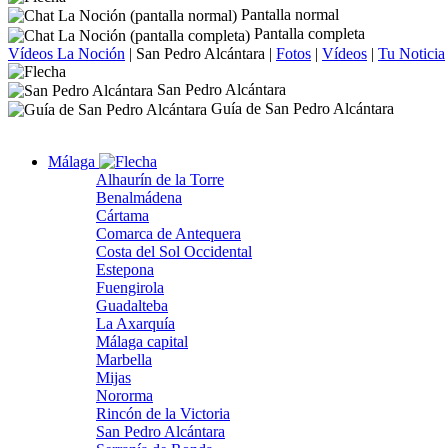
Pantalla normal
Pantalla completa
Vídeos La Noción
|
San Pedro Alcántara
|
Fotos
|
Vídeos
|
Tu Noticia
San Pedro Alcántara
Guía de San Pedro Alcántara
Málaga
Alhaurín de la Torre
Benalmádena
Cártama
Comarca de Antequera
Costa del Sol Occidental
Estepona
Fuengirola
Guadalteba
La Axarquía
Málaga capital
Marbella
Mijas
Nororma
Rincón de la Victoria
San Pedro Alcántara