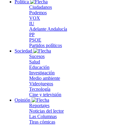
Política
Ciudadanos
Podemos
VOX
IU
Adelante Andalucía
PP
PSOE
Partidos políticos
Sociedad
Sucesos
Salud
Educación
Investigación
Medio ambiente
Videojuegos
Tecnología
Cine y televisión
Opinión
Reportajes
Noticias del lector
Las Columnas
Tiras cómicas