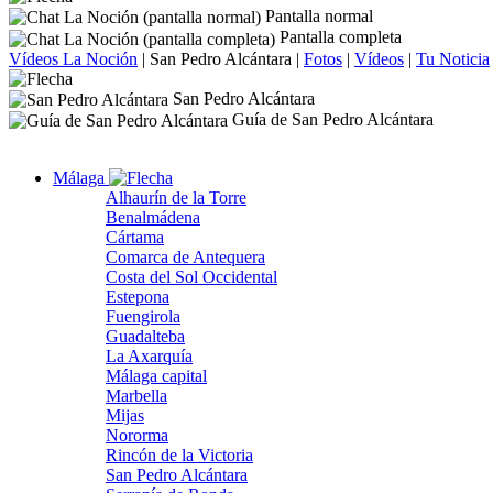
Pantalla normal
Pantalla completa
Vídeos La Noción
|
San Pedro Alcántara
|
Fotos
|
Vídeos
|
Tu Noticia
San Pedro Alcántara
Guía de San Pedro Alcántara
Málaga
Alhaurín de la Torre
Benalmádena
Cártama
Comarca de Antequera
Costa del Sol Occidental
Estepona
Fuengirola
Guadalteba
La Axarquía
Málaga capital
Marbella
Mijas
Nororma
Rincón de la Victoria
San Pedro Alcántara