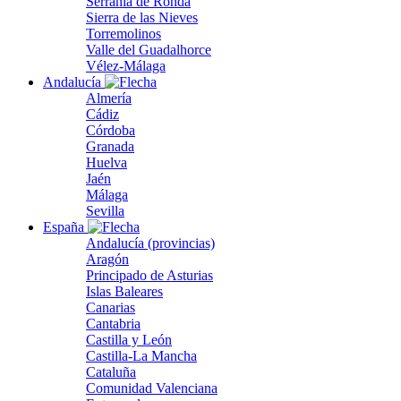
Serranía de Ronda
Sierra de las Nieves
Torremolinos
Valle del Guadalhorce
Vélez-Málaga
Andalucía
Almería
Cádiz
Córdoba
Granada
Huelva
Jaén
Málaga
Sevilla
España
Andalucía (provincias)
Aragón
Principado de Asturias
Islas Baleares
Canarias
Cantabria
Castilla y León
Castilla-La Mancha
Cataluña
Comunidad Valenciana