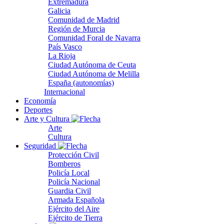
Extremadura
Galicia
Comunidad de Madrid
Región de Murcia
Comunidad Foral de Navarra
País Vasco
La Rioja
Ciudad Autónoma de Ceuta
Ciudad Autónoma de Melilla
España (autonomías)
Internacional
Economía
Deportes
Arte y Cultura
Arte
Cultura
Seguridad
Protección Civil
Bomberos
Policía Local
Policía Nacional
Guardia Civil
Armada Española
Ejército del Aire
Ejército de Tierra