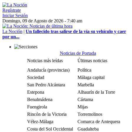
Regístrate
Iniciar Sesión
Domingo, 09 de Agosto de 2026 - 7:40 am
La Noción
|
Un fallecido tras salirse de la vía su vehículo y caer
por un...
Noticias de Portada
Noticias más leídas
Últimas noticias
Andalucía (provincias)
Política
Sociedad
Málaga capital
San Pedro Alcántara
Marbella
Estepona
Alhaurín de la Torre
Benalmádena
Cártama
Fuengirola
Mijas
Rincón de la Victoria
Torremolinos
Vélez-Málaga
Comarca de Antequera
Costa del Sol Occidental
Guadalteba