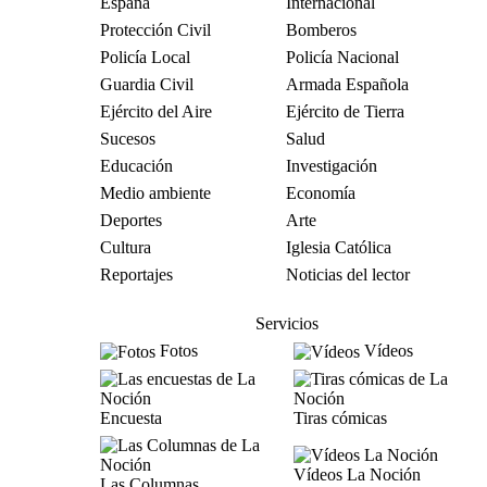
España
Internacional
Protección Civil
Bomberos
Policía Local
Policía Nacional
Guardia Civil
Armada Española
Ejército del Aire
Ejército de Tierra
Sucesos
Salud
Educación
Investigación
Medio ambiente
Economía
Deportes
Arte
Cultura
Iglesia Católica
Reportajes
Noticias del lector
Servicios
Fotos
Vídeos
Encuesta
Tiras cómicas
Vídeos La Noción
Las Columnas