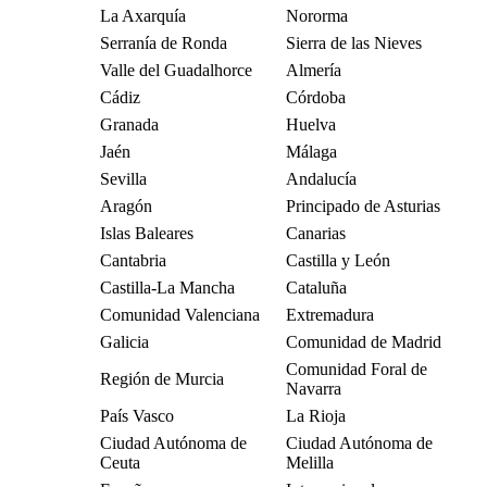
La Axarquía
Nororma
Serranía de Ronda
Sierra de las Nieves
Valle del Guadalhorce
Almería
Cádiz
Córdoba
Granada
Huelva
Jaén
Málaga
Sevilla
Andalucía
Aragón
Principado de Asturias
Islas Baleares
Canarias
Cantabria
Castilla y León
Castilla-La Mancha
Cataluña
Comunidad Valenciana
Extremadura
Galicia
Comunidad de Madrid
Comunidad Foral de
Región de Murcia
Navarra
País Vasco
La Rioja
Ciudad Autónoma de
Ciudad Autónoma de
Ceuta
Melilla