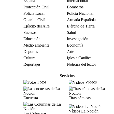
España
Internacional
Protección Civil
Bomberos
Policía Local
Policía Nacional
Guardia Civil
Armada Española
Ejército del Aire
Ejército de Tierra
Sucesos
Salud
Educación
Investigación
Medio ambiente
Economía
Deportes
Arte
Cultura
Iglesia Católica
Reportajes
Noticias del lector
Servicios
Fotos
Vídeos
Encuesta
Tiras cómicas
Vídeos La Noción
Las Columnas