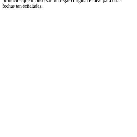
productos que incluso son un regalo original e ideal para estas
fechas tan señaladas.