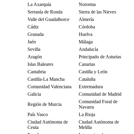
La Axarquía
Nororma
Serranía de Ronda
Sierra de las Nieves
Valle del Guadalhorce
Almería
Cádiz
Córdoba
Granada
Huelva
Jaén
Málaga
Sevilla
Andalucía
Aragón
Principado de Asturias
Islas Baleares
Canarias
Cantabria
Castilla y León
Castilla-La Mancha
Cataluña
Comunidad Valenciana
Extremadura
Galicia
Comunidad de Madrid
Comunidad Foral de
Región de Murcia
Navarra
País Vasco
La Rioja
Ciudad Autónoma de
Ciudad Autónoma de
Ceuta
Melilla