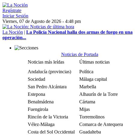
Regístrate
Iniciar Sesión
Viernes, 07 de Agosto de 2026 - 4:48 pm
La Noción
|
La Policía Nacional halla dos armas de fuego en una
operación...
Noticias de Portada
Noticias más leídas
Últimas noticias
Andalucía (provincias)
Política
Sociedad
Málaga capital
San Pedro Alcántara
Marbella
Estepona
Alhaurín de la Torre
Benalmádena
Cártama
Fuengirola
Mijas
Rincón de la Victoria
Torremolinos
Vélez-Málaga
Comarca de Antequera
Costa del Sol Occidental
Guadalteba