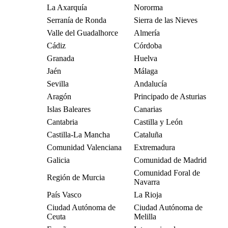
La Axarquía
Nororma
Serranía de Ronda
Sierra de las Nieves
Valle del Guadalhorce
Almería
Cádiz
Córdoba
Granada
Huelva
Jaén
Málaga
Sevilla
Andalucía
Aragón
Principado de Asturias
Islas Baleares
Canarias
Cantabria
Castilla y León
Castilla-La Mancha
Cataluña
Comunidad Valenciana
Extremadura
Galicia
Comunidad de Madrid
Comunidad Foral de
Región de Murcia
Navarra
País Vasco
La Rioja
Ciudad Autónoma de
Ciudad Autónoma de
Ceuta
Melilla