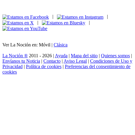
|
|
|
|
Ver La Noción en: Móvil |
Clásica
La Noción ®
2011 - 2026 |
Ayuda
|
Mapa del sitio
|
Quienes somos
|
Envíanos tu Noticia
|
Contacto
|
Aviso Legal
|
Condiciones de Uso y
Privacidad
|
Política de cookies
|
Preferencias del consentimiento de
cookies