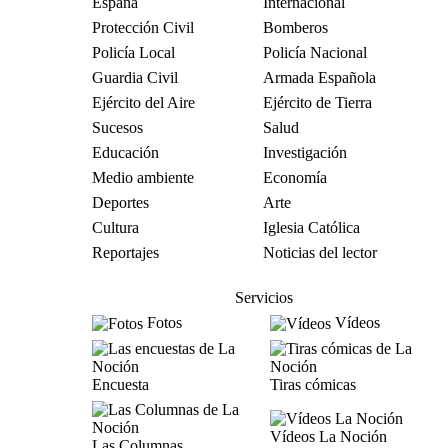
España
Internacional
Protección Civil
Bomberos
Policía Local
Policía Nacional
Guardia Civil
Armada Española
Ejército del Aire
Ejército de Tierra
Sucesos
Salud
Educación
Investigación
Medio ambiente
Economía
Deportes
Arte
Cultura
Iglesia Católica
Reportajes
Noticias del lector
Servicios
Fotos
Vídeos
Encuesta
Tiras cómicas
Vídeos La Noción
Las Columnas