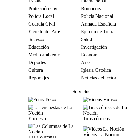
España
Internacional
Protección Civil
Bomberos
Policía Local
Policía Nacional
Guardia Civil
Armada Española
Ejército del Aire
Ejército de Tierra
Sucesos
Salud
Educación
Investigación
Medio ambiente
Economía
Deportes
Arte
Cultura
Iglesia Católica
Reportajes
Noticias del lector
Servicios
Fotos
Vídeos
Encuesta
Tiras cómicas
Vídeos La Noción
Las Columnas