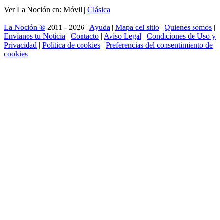
Ver La Noción en: Móvil |
Clásica
La Noción ®
2011 - 2026 |
Ayuda
|
Mapa del sitio
|
Quienes somos
|
Envíanos tu Noticia
|
Contacto
|
Aviso Legal
|
Condiciones de Uso y
Privacidad
|
Política de cookies
|
Preferencias del consentimiento de
cookies