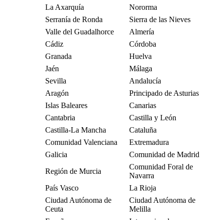
La Axarquía
Nororma
Serranía de Ronda
Sierra de las Nieves
Valle del Guadalhorce
Almería
Cádiz
Córdoba
Granada
Huelva
Jaén
Málaga
Sevilla
Andalucía
Aragón
Principado de Asturias
Islas Baleares
Canarias
Cantabria
Castilla y León
Castilla-La Mancha
Cataluña
Comunidad Valenciana
Extremadura
Galicia
Comunidad de Madrid
Comunidad Foral de
Región de Murcia
Navarra
País Vasco
La Rioja
Ciudad Autónoma de
Ciudad Autónoma de
Ceuta
Melilla