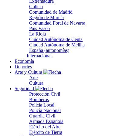
Extremadura
Galicia
Comunidad de Madrid
Región de Murcia
Comunidad Foral de Navarra
País Vasco
La Rioja
Ciudad Autónoma de Ceuta
Ciudad Autónoma de Melilla
España (autonomías)
Internacional
Economía
Deportes
Arte y Cultura
Arte
Cultura
Seguridad
Protección Civil
Bomberos
Policía Local
Policía Nacional
Guardia Civil
Armada Española
Ejército del Aire
Ejército de Tierra