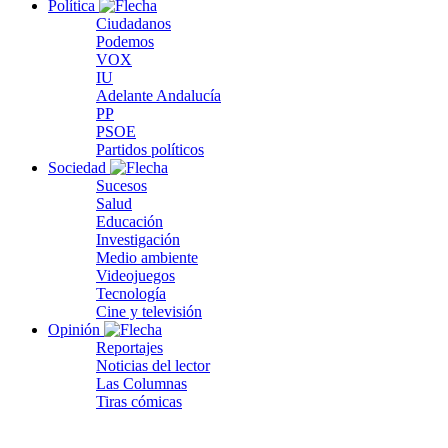
Política
Ciudadanos
Podemos
VOX
IU
Adelante Andalucía
PP
PSOE
Partidos políticos
Sociedad
Sucesos
Salud
Educación
Investigación
Medio ambiente
Videojuegos
Tecnología
Cine y televisión
Opinión
Reportajes
Noticias del lector
Las Columnas
Tiras cómicas