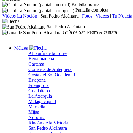
Pantalla normal
Pantalla completa
Vídeos La Noción
|
San Pedro Alcántara
|
Fotos
|
Vídeos
|
Tu Noticia
San Pedro Alcántara
Guía de San Pedro Alcántara
Málaga
Alhaurín de la Torre
Benalmádena
Cártama
Comarca de Antequera
Costa del Sol Occidental
Estepona
Fuengirola
Guadalteba
La Axarquía
Málaga capital
Marbella
Mijas
Nororma
Rincón de la Victoria
San Pedro Alcántara