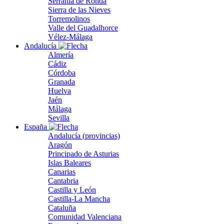
Serranía de Ronda
Sierra de las Nieves
Torremolinos
Valle del Guadalhorce
Vélez-Málaga
Andalucía
Almería
Cádiz
Córdoba
Granada
Huelva
Jaén
Málaga
Sevilla
España
Andalucía (provincias)
Aragón
Principado de Asturias
Islas Baleares
Canarias
Cantabria
Castilla y León
Castilla-La Mancha
Cataluña
Comunidad Valenciana