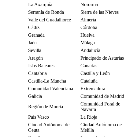
La Axarquía
Nororma
Serranía de Ronda
Sierra de las Nieves
Valle del Guadalhorce
Almería
Cádiz
Córdoba
Granada
Huelva
Jaén
Málaga
Sevilla
Andalucía
Aragón
Principado de Asturias
Islas Baleares
Canarias
Cantabria
Castilla y León
Castilla-La Mancha
Cataluña
Comunidad Valenciana
Extremadura
Galicia
Comunidad de Madrid
Comunidad Foral de
Región de Murcia
Navarra
País Vasco
La Rioja
Ciudad Autónoma de
Ciudad Autónoma de
Ceuta
Melilla