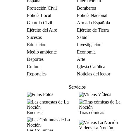
España
Internacional
Protección Civil
Bomberos
Policía Local
Policía Nacional
Guardia Civil
Armada Española
Ejército del Aire
Ejército de Tierra
Sucesos
Salud
Educación
Investigación
Medio ambiente
Economía
Deportes
Arte
Cultura
Iglesia Católica
Reportajes
Noticias del lector
Servicios
Fotos
Vídeos
Encuesta
Tiras cómicas
Vídeos La Noción
Las Columnas