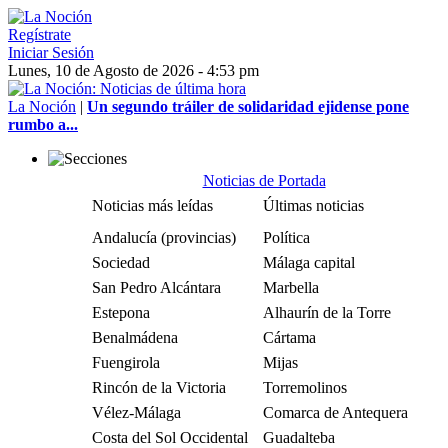
Regístrate
Iniciar Sesión
Lunes, 10 de Agosto de 2026 - 4:53 pm
La Noción
|
Un segundo tráiler de solidaridad ejidense pone
rumbo a...
Noticias de Portada
Noticias más leídas
Últimas noticias
Andalucía (provincias)
Política
Sociedad
Málaga capital
San Pedro Alcántara
Marbella
Estepona
Alhaurín de la Torre
Benalmádena
Cártama
Fuengirola
Mijas
Rincón de la Victoria
Torremolinos
Vélez-Málaga
Comarca de Antequera
Costa del Sol Occidental
Guadalteba