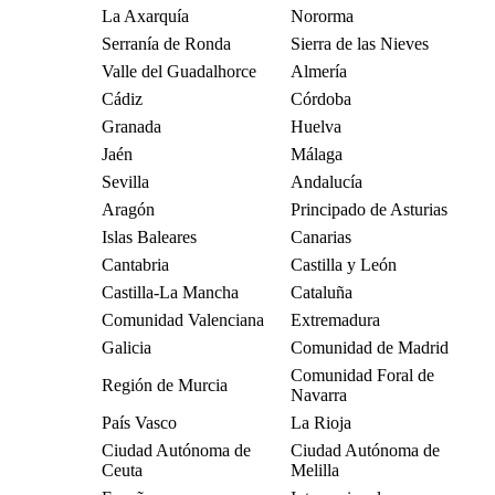
La Axarquía
Nororma
Serranía de Ronda
Sierra de las Nieves
Valle del Guadalhorce
Almería
Cádiz
Córdoba
Granada
Huelva
Jaén
Málaga
Sevilla
Andalucía
Aragón
Principado de Asturias
Islas Baleares
Canarias
Cantabria
Castilla y León
Castilla-La Mancha
Cataluña
Comunidad Valenciana
Extremadura
Galicia
Comunidad de Madrid
Comunidad Foral de
Región de Murcia
Navarra
País Vasco
La Rioja
Ciudad Autónoma de
Ciudad Autónoma de
Ceuta
Melilla