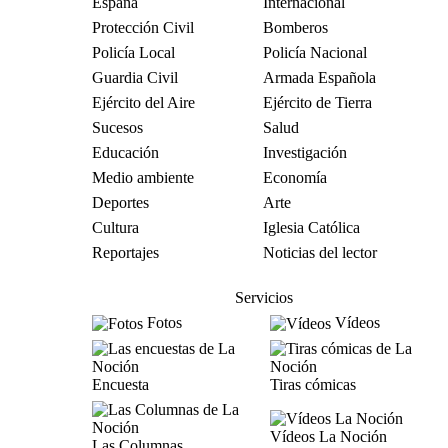
España
Internacional
Protección Civil
Bomberos
Policía Local
Policía Nacional
Guardia Civil
Armada Española
Ejército del Aire
Ejército de Tierra
Sucesos
Salud
Educación
Investigación
Medio ambiente
Economía
Deportes
Arte
Cultura
Iglesia Católica
Reportajes
Noticias del lector
Servicios
Fotos
Vídeos
Encuesta
Tiras cómicas
Vídeos La Noción
Las Columnas