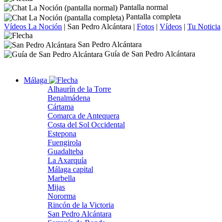
Pantalla normal
Pantalla completa
Vídeos La Noción
|
San Pedro Alcántara
|
Fotos
|
Vídeos
|
Tu Noticia
San Pedro Alcántara
Guía de San Pedro Alcántara
Málaga
Alhaurín de la Torre
Benalmádena
Cártama
Comarca de Antequera
Costa del Sol Occidental
Estepona
Fuengirola
Guadalteba
La Axarquía
Málaga capital
Marbella
Mijas
Nororma
Rincón de la Victoria
San Pedro Alcántara