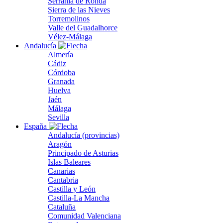
Serranía de Ronda
Sierra de las Nieves
Torremolinos
Valle del Guadalhorce
Vélez-Málaga
Andalucía
Almería
Cádiz
Córdoba
Granada
Huelva
Jaén
Málaga
Sevilla
España
Andalucía (provincias)
Aragón
Principado de Asturias
Islas Baleares
Canarias
Cantabria
Castilla y León
Castilla-La Mancha
Cataluña
Comunidad Valenciana