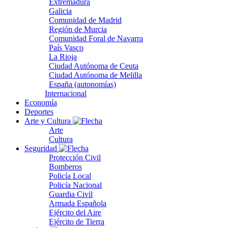
Extremadura
Galicia
Comunidad de Madrid
Región de Murcia
Comunidad Foral de Navarra
País Vasco
La Rioja
Ciudad Autónoma de Ceuta
Ciudad Autónoma de Melilla
España (autonomías)
Internacional
Economía
Deportes
Arte y Cultura
Arte
Cultura
Seguridad
Protección Civil
Bomberos
Policía Local
Policía Nacional
Guardia Civil
Armada Española
Ejército del Aire
Ejército de Tierra