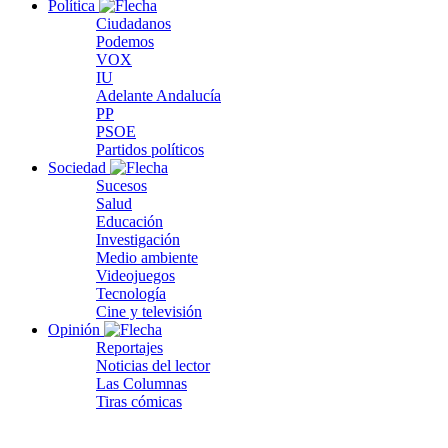
Política
Ciudadanos
Podemos
VOX
IU
Adelante Andalucía
PP
PSOE
Partidos políticos
Sociedad
Sucesos
Salud
Educación
Investigación
Medio ambiente
Videojuegos
Tecnología
Cine y televisión
Opinión
Reportajes
Noticias del lector
Las Columnas
Tiras cómicas