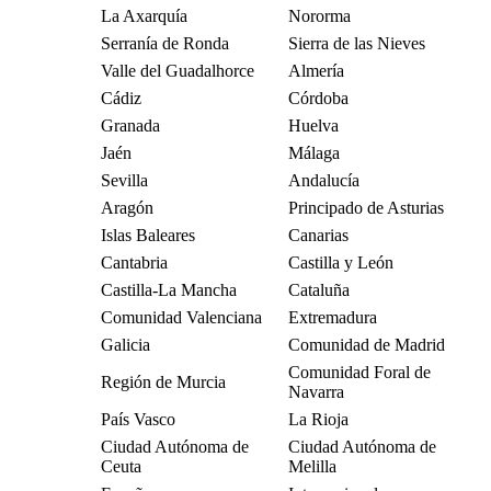
La Axarquía
Nororma
Serranía de Ronda
Sierra de las Nieves
Valle del Guadalhorce
Almería
Cádiz
Córdoba
Granada
Huelva
Jaén
Málaga
Sevilla
Andalucía
Aragón
Principado de Asturias
Islas Baleares
Canarias
Cantabria
Castilla y León
Castilla-La Mancha
Cataluña
Comunidad Valenciana
Extremadura
Galicia
Comunidad de Madrid
Comunidad Foral de
Región de Murcia
Navarra
País Vasco
La Rioja
Ciudad Autónoma de
Ciudad Autónoma de
Ceuta
Melilla