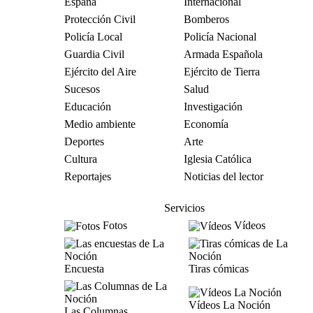
España
Internacional
Protección Civil
Bomberos
Policía Local
Policía Nacional
Guardia Civil
Armada Española
Ejército del Aire
Ejército de Tierra
Sucesos
Salud
Educación
Investigación
Medio ambiente
Economía
Deportes
Arte
Cultura
Iglesia Católica
Reportajes
Noticias del lector
Servicios
Fotos
Vídeos
Encuesta
Tiras cómicas
Vídeos La Noción
Las Columnas