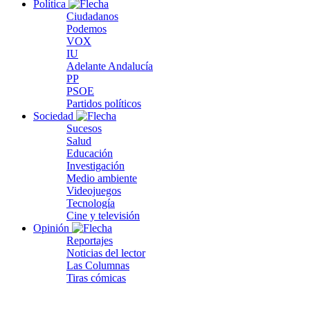
Política
Ciudadanos
Podemos
VOX
IU
Adelante Andalucía
PP
PSOE
Partidos políticos
Sociedad
Sucesos
Salud
Educación
Investigación
Medio ambiente
Videojuegos
Tecnología
Cine y televisión
Opinión
Reportajes
Noticias del lector
Las Columnas
Tiras cómicas