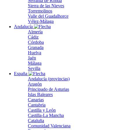
Serranía de Ronda
Sierra de las Nieves
Torremolinos
Valle del Guadalhorce
Vélez-Málaga
Andalucía
Almería
Cádiz
Córdoba
Granada
Huelva
Jaén
Málaga
Sevilla
España
Andalucía (provincias)
Aragón
Principado de Asturias
Islas Baleares
Canarias
Cantabria
Castilla y León
Castilla-La Mancha
Cataluña
Comunidad Valenciana