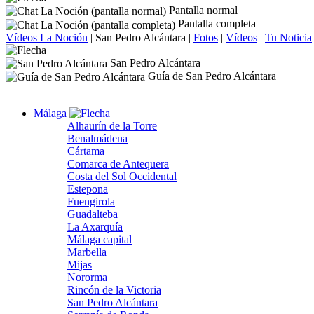
Pantalla normal
Pantalla completa
Vídeos La Noción
|
San Pedro Alcántara
|
Fotos
|
Vídeos
|
Tu Noticia
San Pedro Alcántara
Guía de San Pedro Alcántara
Málaga
Alhaurín de la Torre
Benalmádena
Cártama
Comarca de Antequera
Costa del Sol Occidental
Estepona
Fuengirola
Guadalteba
La Axarquía
Málaga capital
Marbella
Mijas
Nororma
Rincón de la Victoria
San Pedro Alcántara