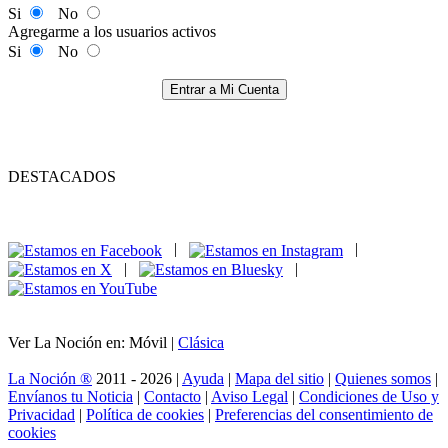
Si
No
Agregarme a los usuarios activos
Si
No
Entrar a Mi Cuenta
DESTACADOS
|
|
|
|
Ver La Noción en: Móvil |
Clásica
La Noción ®
2011 - 2026 |
Ayuda
|
Mapa del sitio
|
Quienes somos
|
Envíanos tu Noticia
|
Contacto
|
Aviso Legal
|
Condiciones de Uso y
Privacidad
|
Política de cookies
|
Preferencias del consentimiento de
cookies