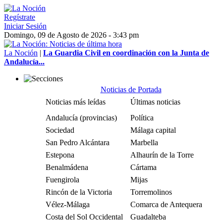
Regístrate
Iniciar Sesión
Domingo, 09 de Agosto de 2026 - 3:43 pm
La Noción
|
La Guardia Civil en coordinación con la Junta de
Andalucía...
Noticias de Portada
Noticias más leídas
Últimas noticias
Andalucía (provincias)
Política
Sociedad
Málaga capital
San Pedro Alcántara
Marbella
Estepona
Alhaurín de la Torre
Benalmádena
Cártama
Fuengirola
Mijas
Rincón de la Victoria
Torremolinos
Vélez-Málaga
Comarca de Antequera
Costa del Sol Occidental
Guadalteba