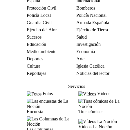
España
Internacional
Protección Civil
Bomberos
Policía Local
Policía Nacional
Guardia Civil
Armada Española
Ejército del Aire
Ejército de Tierra
Sucesos
Salud
Educación
Investigación
Medio ambiente
Economía
Deportes
Arte
Cultura
Iglesia Católica
Reportajes
Noticias del lector
Servicios
Fotos
Vídeos
Encuesta
Tiras cómicas
Vídeos La Noción
Las Columnas