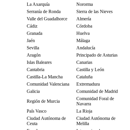
La Axarquía
Nororma
Serranía de Ronda
Sierra de las Nieves
Valle del Guadalhorce
Almería
Cádiz
Córdoba
Granada
Huelva
Jaén
Málaga
Sevilla
Andalucía
Aragón
Principado de Asturias
Islas Baleares
Canarias
Cantabria
Castilla y León
Castilla-La Mancha
Cataluña
Comunidad Valenciana
Extremadura
Galicia
Comunidad de Madrid
Comunidad Foral de
Región de Murcia
Navarra
País Vasco
La Rioja
Ciudad Autónoma de
Ciudad Autónoma de
Ceuta
Melilla