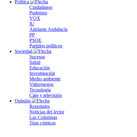
Política
Ciudadanos
Podemos
VOX
IU
Adelante Andalucía
PP
PSOE
Partidos políticos
Sociedad
Sucesos
Salud
Educación
Investigación
Medio ambiente
Videojuegos
Tecnología
Cine y televisión
Opinión
Reportajes
Noticias del lector
Las Columnas
Tiras cómicas