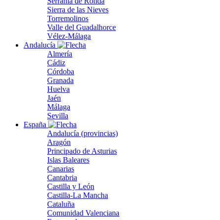
Serranía de Ronda
Sierra de las Nieves
Torremolinos
Valle del Guadalhorce
Vélez-Málaga
Andalucía
Almería
Cádiz
Córdoba
Granada
Huelva
Jaén
Málaga
Sevilla
España
Andalucía (provincias)
Aragón
Principado de Asturias
Islas Baleares
Canarias
Cantabria
Castilla y León
Castilla-La Mancha
Cataluña
Comunidad Valenciana