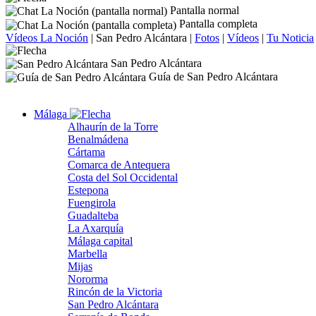
Pantalla normal
Pantalla completa
Vídeos La Noción
|
San Pedro Alcántara
|
Fotos
|
Vídeos
|
Tu Noticia
San Pedro Alcántara
Guía de San Pedro Alcántara
Málaga
Alhaurín de la Torre
Benalmádena
Cártama
Comarca de Antequera
Costa del Sol Occidental
Estepona
Fuengirola
Guadalteba
La Axarquía
Málaga capital
Marbella
Mijas
Nororma
Rincón de la Victoria
San Pedro Alcántara