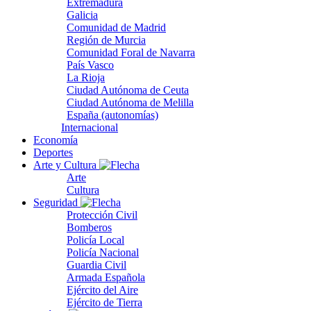
Extremadura
Galicia
Comunidad de Madrid
Región de Murcia
Comunidad Foral de Navarra
País Vasco
La Rioja
Ciudad Autónoma de Ceuta
Ciudad Autónoma de Melilla
España (autonomías)
Internacional
Economía
Deportes
Arte y Cultura
Arte
Cultura
Seguridad
Protección Civil
Bomberos
Policía Local
Policía Nacional
Guardia Civil
Armada Española
Ejército del Aire
Ejército de Tierra