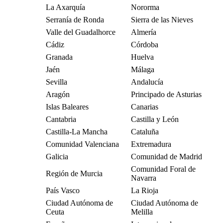
La Axarquía
Nororma
Serranía de Ronda
Sierra de las Nieves
Valle del Guadalhorce
Almería
Cádiz
Córdoba
Granada
Huelva
Jaén
Málaga
Sevilla
Andalucía
Aragón
Principado de Asturias
Islas Baleares
Canarias
Cantabria
Castilla y León
Castilla-La Mancha
Cataluña
Comunidad Valenciana
Extremadura
Galicia
Comunidad de Madrid
Comunidad Foral de
Región de Murcia
Navarra
País Vasco
La Rioja
Ciudad Autónoma de
Ciudad Autónoma de
Ceuta
Melilla