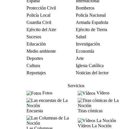
España
Internacional
Protección Civil
Bomberos
Policía Local
Policía Nacional
Guardia Civil
Armada Española
Ejército del Aire
Ejército de Tierra
Sucesos
Salud
Educación
Investigación
Medio ambiente
Economía
Deportes
Arte
Cultura
Iglesia Católica
Reportajes
Noticias del lector
Servicios
Fotos
Vídeos
Encuesta
Tiras cómicas
Vídeos La Noción
Las Columnas