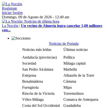
Regístrate
Iniciar Sesión
Domingo, 09 de Agosto de 2026 - 12:49 am
La Noción
|
Un vecino de Almería logra cancelar 1,08 millones
con...
Noticias de Portada
Noticias más leídas
Últimas noticias
Andalucía (provincias)
Política
Sociedad
Málaga capital
San Pedro Alcántara
Marbella
Estepona
Alhaurín de la Torre
Benalmádena
Cártama
Fuengirola
Mijas
Rincón de la Victoria
Torremolinos
Vélez-Málaga
Comarca de Antequera
Costa del Sol Occidental
Guadalteba