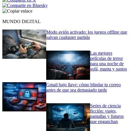
MUNDO DIGITAL
Modo avión activado: los juegos offline que
salvan cualquier partida
Las mejores
películas de terror
para una noche de
sofá, manta y sustos
Gmail bajo llave: cómo blindar tu correo
antes de que sea demasiado tarde
Series de ciencia
ficción: viajes,
pantallas y futuros
que enganchan