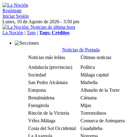
Regístrate
Iniciar Sesión
Lunes, 10 de Agosto de 2026 - 3:50 pm
La Noción
|
Tags
|
Tags: Créditos
Noticias de Portada
Noticias más leídas
Últimas noticias
Andalucía (provincias)
Política
Sociedad
Málaga capital
San Pedro Alcántara
Marbella
Estepona
Alhaurín de la Torre
Benalmádena
Cártama
Fuengirola
Mijas
Rincón de la Victoria
Torremolinos
Vélez-Málaga
Comarca de Antequera
Costa del Sol Occidental
Guadalteba
La Axarquía
Nororma