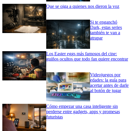
Que se oiga a quienes nos dieron la voz
Si te enganchó
Dark, estas series
también te van a
atrapar
Los Easter eggs más famosos del cine:
guiños ocultos que todo fan quiere encontrar
Videojuegos por
edades: la guía para
acertar antes de darle
al botón de jugar
Cómo empezar una casa inteligente sin
perderse entre gadgets, apps y promesas
futuristas