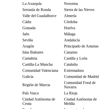
La Axarquía
Nororma
Serranía de Ronda
Sierra de las Nieves
Valle del Guadalhorce
Almería
Cádiz
Córdoba
Granada
Huelva
Jaén
Málaga
Sevilla
Andalucía
Aragón
Principado de Asturias
Islas Baleares
Canarias
Cantabria
Castilla y León
Castilla-La Mancha
Cataluña
Comunidad Valenciana
Extremadura
Galicia
Comunidad de Madrid
Comunidad Foral de
Región de Murcia
Navarra
País Vasco
La Rioja
Ciudad Autónoma de
Ciudad Autónoma de
Ceuta
Melilla