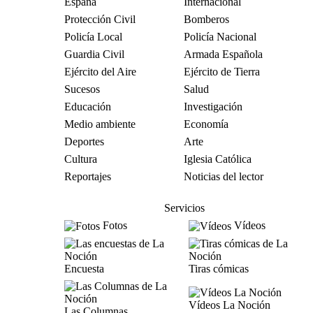
España
Internacional
Protección Civil
Bomberos
Policía Local
Policía Nacional
Guardia Civil
Armada Española
Ejército del Aire
Ejército de Tierra
Sucesos
Salud
Educación
Investigación
Medio ambiente
Economía
Deportes
Arte
Cultura
Iglesia Católica
Reportajes
Noticias del lector
Servicios
Fotos
Vídeos
Encuesta
Tiras cómicas
Vídeos La Noción
Las Columnas