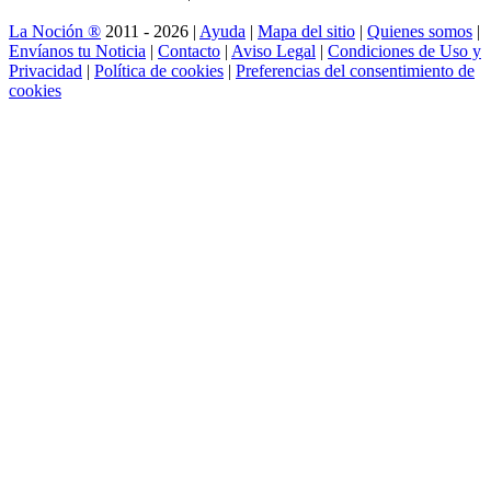
La Noción ®
2011 - 2026 |
Ayuda
|
Mapa del sitio
|
Quienes somos
|
Envíanos tu Noticia
|
Contacto
|
Aviso Legal
|
Condiciones de Uso y
Privacidad
|
Política de cookies
|
Preferencias del consentimiento de
cookies