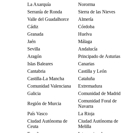
La Axarquía
Nororma
Serranía de Ronda
Sierra de las Nieves
Valle del Guadalhorce
Almería
Cádiz
Córdoba
Granada
Huelva
Jaén
Málaga
Sevilla
Andalucía
Aragón
Principado de Asturias
Islas Baleares
Canarias
Cantabria
Castilla y León
Castilla-La Mancha
Cataluña
Comunidad Valenciana
Extremadura
Galicia
Comunidad de Madrid
Comunidad Foral de
Región de Murcia
Navarra
País Vasco
La Rioja
Ciudad Autónoma de
Ciudad Autónoma de
Ceuta
Melilla