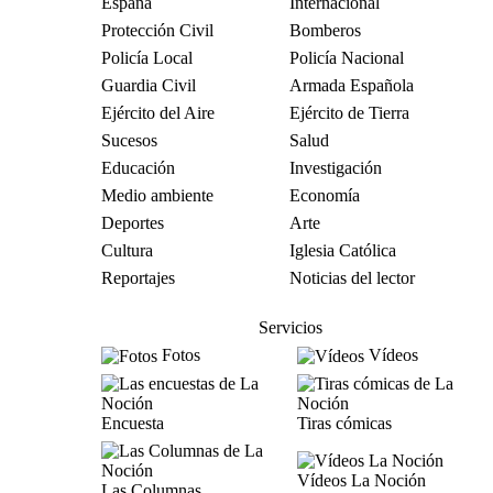
España
Internacional
Protección Civil
Bomberos
Policía Local
Policía Nacional
Guardia Civil
Armada Española
Ejército del Aire
Ejército de Tierra
Sucesos
Salud
Educación
Investigación
Medio ambiente
Economía
Deportes
Arte
Cultura
Iglesia Católica
Reportajes
Noticias del lector
Servicios
Fotos
Vídeos
Encuesta
Tiras cómicas
Vídeos La Noción
Las Columnas