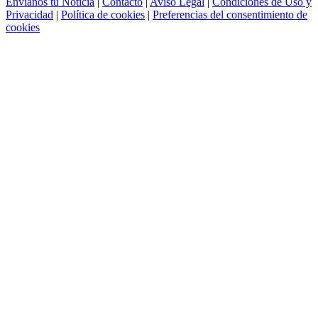
Envíanos tu Noticia
|
Contacto
|
Aviso Legal
|
Condiciones de Uso y
Privacidad
|
Política de cookies
|
Preferencias del consentimiento de
cookies