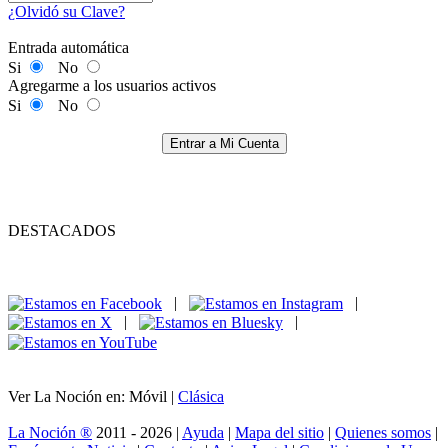
¿Olvidó su Clave?
Entrada automática
Si
No
Agregarme a los usuarios activos
Si
No
Entrar a Mi Cuenta
DESTACADOS
|
|
|
|
Ver La Noción en: Móvil |
Clásica
La Noción ®
2011 - 2026 |
Ayuda
|
Mapa del sitio
|
Quienes somos
|