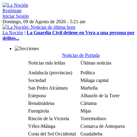
Regístrate
Iniciar Sesión
Domingo, 09 de Agosto de 2026 - 5:21 am
La Noción
|
La Guardia Civil detiene en Vera a una persona por
delitos...
Noticias de Portada
Noticias más leídas
Últimas noticias
Andalucía (provincias)
Política
Sociedad
Málaga capital
San Pedro Alcántara
Marbella
Estepona
Alhaurín de la Torre
Benalmádena
Cártama
Fuengirola
Mijas
Rincón de la Victoria
Torremolinos
Vélez-Málaga
Comarca de Antequera
Costa del Sol Occidental
Guadalteba