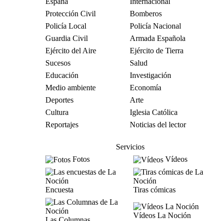
España
Internacional
Protección Civil
Bomberos
Policía Local
Policía Nacional
Guardia Civil
Armada Española
Ejército del Aire
Ejército de Tierra
Sucesos
Salud
Educación
Investigación
Medio ambiente
Economía
Deportes
Arte
Cultura
Iglesia Católica
Reportajes
Noticias del lector
Servicios
Fotos
Vídeos
Encuesta
Tiras cómicas
Vídeos La Noción
Las Columnas