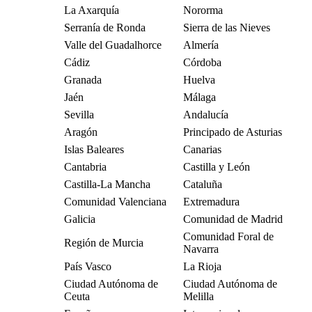
La Axarquía
Nororma
Serranía de Ronda
Sierra de las Nieves
Valle del Guadalhorce
Almería
Cádiz
Córdoba
Granada
Huelva
Jaén
Málaga
Sevilla
Andalucía
Aragón
Principado de Asturias
Islas Baleares
Canarias
Cantabria
Castilla y León
Castilla-La Mancha
Cataluña
Comunidad Valenciana
Extremadura
Galicia
Comunidad de Madrid
Comunidad Foral de
Región de Murcia
Navarra
País Vasco
La Rioja
Ciudad Autónoma de
Ciudad Autónoma de
Ceuta
Melilla