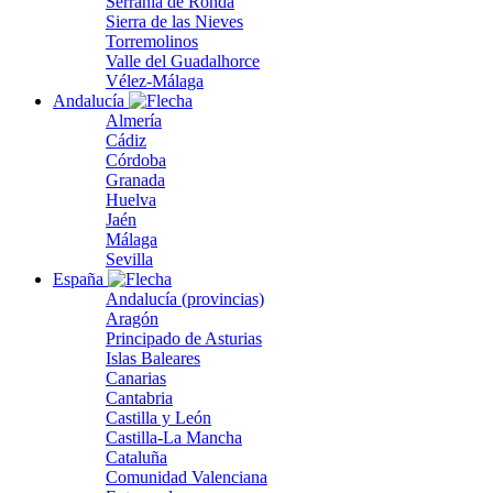
Serranía de Ronda
Sierra de las Nieves
Torremolinos
Valle del Guadalhorce
Vélez-Málaga
Andalucía
Almería
Cádiz
Córdoba
Granada
Huelva
Jaén
Málaga
Sevilla
España
Andalucía (provincias)
Aragón
Principado de Asturias
Islas Baleares
Canarias
Cantabria
Castilla y León
Castilla-La Mancha
Cataluña
Comunidad Valenciana