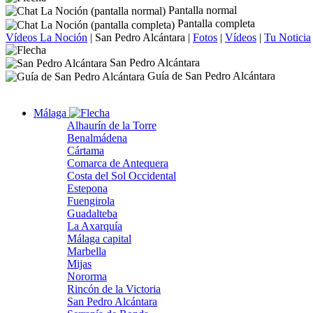
Pantalla normal
Pantalla completa
Vídeos La Noción
|
San Pedro Alcántara
|
Fotos
|
Vídeos
|
Tu Noticia
San Pedro Alcántara
Guía de San Pedro Alcántara
Málaga
Alhaurín de la Torre
Benalmádena
Cártama
Comarca de Antequera
Costa del Sol Occidental
Estepona
Fuengirola
Guadalteba
La Axarquía
Málaga capital
Marbella
Mijas
Nororma
Rincón de la Victoria
San Pedro Alcántara