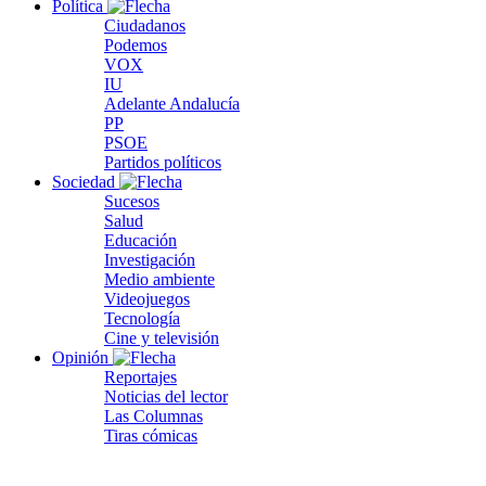
Política
Ciudadanos
Podemos
VOX
IU
Adelante Andalucía
PP
PSOE
Partidos políticos
Sociedad
Sucesos
Salud
Educación
Investigación
Medio ambiente
Videojuegos
Tecnología
Cine y televisión
Opinión
Reportajes
Noticias del lector
Las Columnas
Tiras cómicas