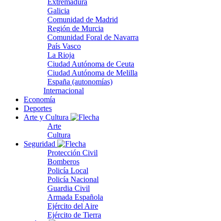
Extremadura
Galicia
Comunidad de Madrid
Región de Murcia
Comunidad Foral de Navarra
País Vasco
La Rioja
Ciudad Autónoma de Ceuta
Ciudad Autónoma de Melilla
España (autonomías)
Internacional
Economía
Deportes
Arte y Cultura
Arte
Cultura
Seguridad
Protección Civil
Bomberos
Policía Local
Policía Nacional
Guardia Civil
Armada Española
Ejército del Aire
Ejército de Tierra