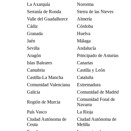
La Axarquía
Nororma
Serranía de Ronda
Sierra de las Nieves
Valle del Guadalhorce
Almería
Cádiz
Córdoba
Granada
Huelva
Jaén
Málaga
Sevilla
Andalucía
Aragón
Principado de Asturias
Islas Baleares
Canarias
Cantabria
Castilla y León
Castilla-La Mancha
Cataluña
Comunidad Valenciana
Extremadura
Galicia
Comunidad de Madrid
Comunidad Foral de
Región de Murcia
Navarra
País Vasco
La Rioja
Ciudad Autónoma de
Ciudad Autónoma de
Ceuta
Melilla