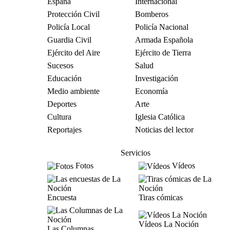
España
Internacional
Protección Civil
Bomberos
Policía Local
Policía Nacional
Guardia Civil
Armada Española
Ejército del Aire
Ejército de Tierra
Sucesos
Salud
Educación
Investigación
Medio ambiente
Economía
Deportes
Arte
Cultura
Iglesia Católica
Reportajes
Noticias del lector
Servicios
Fotos
Vídeos
Encuesta
Tiras cómicas
Vídeos La Noción
Las Columnas