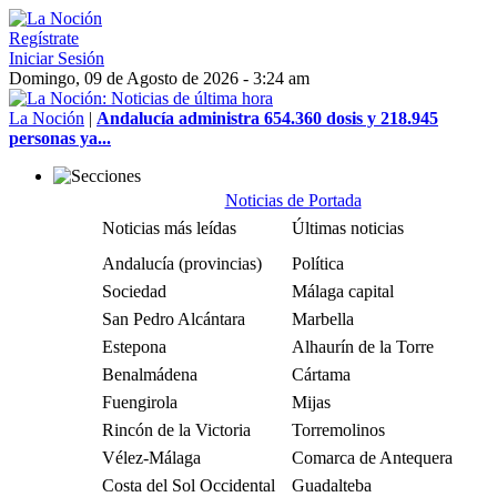
Regístrate
Iniciar Sesión
Domingo, 09 de Agosto de 2026 - 3:24 am
La Noción
|
Andalucía administra 654.360 dosis y 218.945
personas ya...
Noticias de Portada
Noticias más leídas
Últimas noticias
Andalucía (provincias)
Política
Sociedad
Málaga capital
San Pedro Alcántara
Marbella
Estepona
Alhaurín de la Torre
Benalmádena
Cártama
Fuengirola
Mijas
Rincón de la Victoria
Torremolinos
Vélez-Málaga
Comarca de Antequera
Costa del Sol Occidental
Guadalteba