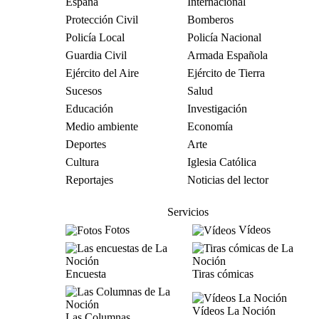
España
Internacional
Protección Civil
Bomberos
Policía Local
Policía Nacional
Guardia Civil
Armada Española
Ejército del Aire
Ejército de Tierra
Sucesos
Salud
Educación
Investigación
Medio ambiente
Economía
Deportes
Arte
Cultura
Iglesia Católica
Reportajes
Noticias del lector
Servicios
Fotos
Vídeos
Encuesta
Tiras cómicas
Vídeos La Noción
Las Columnas