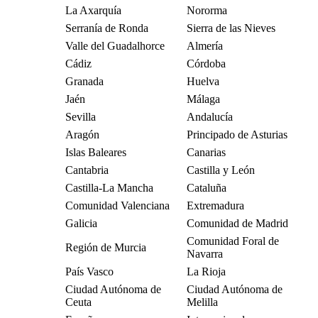
La Axarquía
Nororma
Serranía de Ronda
Sierra de las Nieves
Valle del Guadalhorce
Almería
Cádiz
Córdoba
Granada
Huelva
Jaén
Málaga
Sevilla
Andalucía
Aragón
Principado de Asturias
Islas Baleares
Canarias
Cantabria
Castilla y León
Castilla-La Mancha
Cataluña
Comunidad Valenciana
Extremadura
Galicia
Comunidad de Madrid
Comunidad Foral de
Región de Murcia
Navarra
País Vasco
La Rioja
Ciudad Autónoma de
Ciudad Autónoma de
Ceuta
Melilla