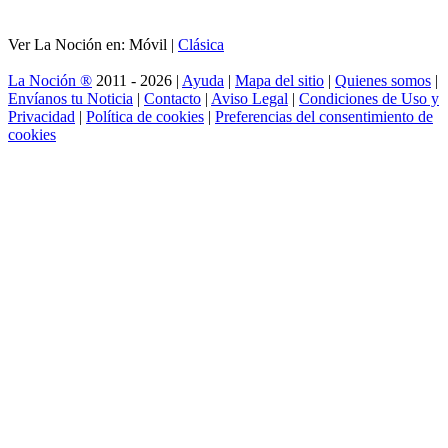
Ver La Noción en: Móvil |
Clásica
La Noción ®
2011 - 2026 |
Ayuda
|
Mapa del sitio
|
Quienes somos
|
Envíanos tu Noticia
|
Contacto
|
Aviso Legal
|
Condiciones de Uso y
Privacidad
|
Política de cookies
|
Preferencias del consentimiento de
cookies