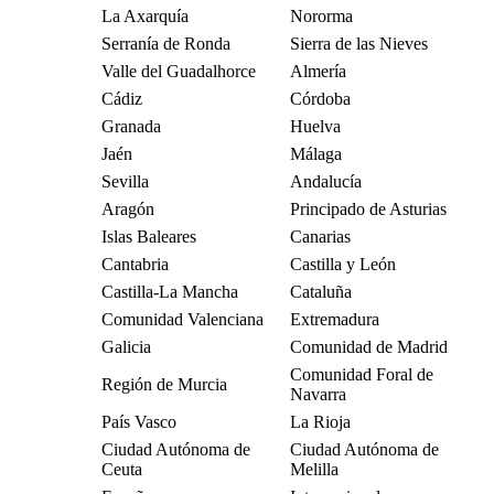
La Axarquía
Nororma
Serranía de Ronda
Sierra de las Nieves
Valle del Guadalhorce
Almería
Cádiz
Córdoba
Granada
Huelva
Jaén
Málaga
Sevilla
Andalucía
Aragón
Principado de Asturias
Islas Baleares
Canarias
Cantabria
Castilla y León
Castilla-La Mancha
Cataluña
Comunidad Valenciana
Extremadura
Galicia
Comunidad de Madrid
Comunidad Foral de
Región de Murcia
Navarra
País Vasco
La Rioja
Ciudad Autónoma de
Ciudad Autónoma de
Ceuta
Melilla