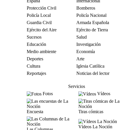
España
Internacional
Protección Civil
Bomberos
Policía Local
Policía Nacional
Guardia Civil
Armada Española
Ejército del Aire
Ejército de Tierra
Sucesos
Salud
Educación
Investigación
Medio ambiente
Economía
Deportes
Arte
Cultura
Iglesia Católica
Reportajes
Noticias del lector
Servicios
Fotos
Vídeos
Encuesta
Tiras cómicas
Vídeos La Noción
Las Columnas