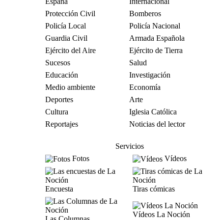
España
Internacional
Protección Civil
Bomberos
Policía Local
Policía Nacional
Guardia Civil
Armada Española
Ejército del Aire
Ejército de Tierra
Sucesos
Salud
Educación
Investigación
Medio ambiente
Economía
Deportes
Arte
Cultura
Iglesia Católica
Reportajes
Noticias del lector
Servicios
Fotos
Vídeos
Encuesta
Tiras cómicas
Vídeos La Noción
Las Columnas