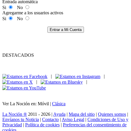
Entrada automática
Si
No
Agregarme a los usuarios activos
Si
No
Entrar a Mi Cuenta
DESTACADOS
|
|
|
|
Ver La Noción en: Móvil |
Clásica
La Noción ®
2011 - 2026 |
Ayuda
|
Mapa del sitio
|
Quienes somos
|
Envíanos tu Noticia
|
Contacto
|
Aviso Legal
|
Condiciones de Uso y
Privacidad
|
Política de cookies
|
Preferencias del consentimiento de
cookies