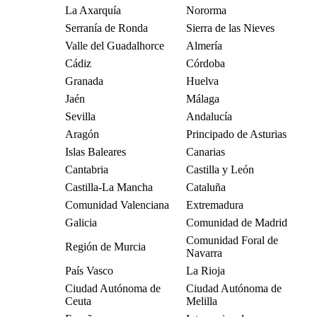
La Axarquía
Nororma
Serranía de Ronda
Sierra de las Nieves
Valle del Guadalhorce
Almería
Cádiz
Córdoba
Granada
Huelva
Jaén
Málaga
Sevilla
Andalucía
Aragón
Principado de Asturias
Islas Baleares
Canarias
Cantabria
Castilla y León
Castilla-La Mancha
Cataluña
Comunidad Valenciana
Extremadura
Galicia
Comunidad de Madrid
Comunidad Foral de
Región de Murcia
Navarra
País Vasco
La Rioja
Ciudad Autónoma de
Ciudad Autónoma de
Ceuta
Melilla