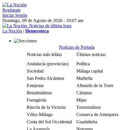
Regístrate
Iniciar Sesión
Domingo, 09 de Agosto de 2026 - 10:07 am
La Noción
|
Hemeroteca
Noticias de Portada
Noticias más leídas
Últimas noticias
Andalucía (provincias)
Política
Sociedad
Málaga capital
San Pedro Alcántara
Marbella
Estepona
Alhaurín de la Torre
Benalmádena
Cártama
Fuengirola
Mijas
Rincón de la Victoria
Torremolinos
Vélez-Málaga
Comarca de Antequera
Costa del Sol Occidental
Guadalteba
La Axarquía
Nororma