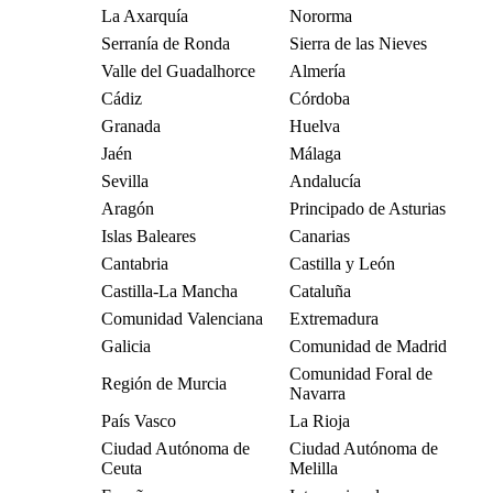
La Axarquía
Nororma
Serranía de Ronda
Sierra de las Nieves
Valle del Guadalhorce
Almería
Cádiz
Córdoba
Granada
Huelva
Jaén
Málaga
Sevilla
Andalucía
Aragón
Principado de Asturias
Islas Baleares
Canarias
Cantabria
Castilla y León
Castilla-La Mancha
Cataluña
Comunidad Valenciana
Extremadura
Galicia
Comunidad de Madrid
Comunidad Foral de
Región de Murcia
Navarra
País Vasco
La Rioja
Ciudad Autónoma de
Ciudad Autónoma de
Ceuta
Melilla