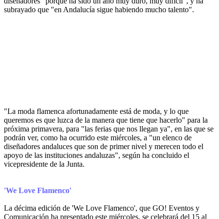
diseñadores "porque ha sido un año muy duro, muy difícil", y ha
subrayado que "en Andalucía sigue habiendo mucho talento".
"La moda flamenca afortunadamente está de moda, y lo que
queremos es que luzca de la manera que tiene que hacerlo" para la
próxima primavera, para "las ferias que nos llegan ya", en las que se
podrán ver, como ha ocurrido este miércoles, a "un elenco de
diseñadores andaluces que son de primer nivel y merecen todo el
apoyo de las instituciones andaluzas", según ha concluido el
vicepresidente de la Junta.
'We Love Flamenco'
La décima edición de 'We Love Flamenco', que GO! Eventos y
Comunicación ha presentado este miércoles, se celebrará del 15 al