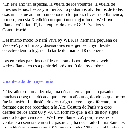
"En este año tan especial, la vuelta de los volantes, la vuelta de
nuestras ferias, fiestas y romerías, no podíamos olvidarnos de todas
esas niñas que aún no han conocido lo que es el vestir de flamenca;
por eso, en esta X edición no queríamos dejar fuera 'We Love
Flamenco' Infantil", han explicado desde GO! Eventos y
Comunicación.
Del mismo modo lo hará Viva by WLF, la 'hermana pequeña de
Welove', para firmas y diseñadores emergentes, cuyo desfile
colectivo tendrá lugar en la tarde del martes 18 de enero.
Las entradas para los desfiles estarán disponibles en la web
weloveflamenco.es a partir del próximo 9 de noviembre.
Una década de trayectoria
"Diez años son una década, una década en la que han pasado
muchas cosas; una década que tuvo un año uno, donde lo que primó
fue la ilusión. La ilusión de crear algo nuevo, algo diferente, un
formato que nos recordase a la Alta Costura de París y a esos
desfiles de los años 60 y 70. Un formato que, a día de hoy, sigue
siendo lo que vemos en 'We Love Flamenco', porque esa es la
verdadera esencia de nuestra pasarela", ha declarado Laura Sánchez
--que ideó este evento en 2012 junto a Javier Villa--, en el inicio de