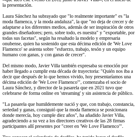
la presentación.
Laura Sánchez ha subrayado que "lo realmente importante" es "la
moda flamenca, y la moda andaluza", la que "no deja de crecer y de
adaptarse a los diferentes medios, además de ser inspiración de otros
grandes diseñadores; pero, sobre todo, es nuestra" y "exportable, por
todas sus facetas", según ha resaltado la modelo y empresaria
onubense, quien ha sostenido que esta décima edición de 'We Love
Flamenco' se asienta sobre "esfuerzo, trabajo, tesón y un equipo
humano con ganas, y con ganas de crecer".
Del mismo modo, Javier Villa también expresaba su emoción por
haber llegado a cumplir esta década de trayectoria: "Quién nos iba a
decir que después de lo que hemos vivido, hoy presentaríamos una
décima edición de 'We Love Flamenco'", comenzaba el socio de
Laura Sánchez, y director de la pasarela que en 2021 tuvo que
celebrarse de forma online en 'streaming' y sin asistencia de público.
"La pasarela que humildemente nació y que, con trabajo, constancia,
seriedad y ganas, consiguió que la moda flamenca se posicionara
donde merecía, hoy cumple diez años", ha añadido Javier Villa,
agradeciendo a su vez a los directores creativos de las 28 firmas
participantes allí presentes por "creer en 'We Love Flamenco'".