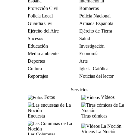
España
Internacional
Protección Civil
Bomberos
Policía Local
Policía Nacional
Guardia Civil
Armada Española
Ejército del Aire
Ejército de Tierra
Sucesos
Salud
Educación
Investigación
Medio ambiente
Economía
Deportes
Arte
Cultura
Iglesia Católica
Reportajes
Noticias del lector
Servicios
Fotos
Vídeos
Encuesta
Tiras cómicas
Vídeos La Noción
Las Columnas