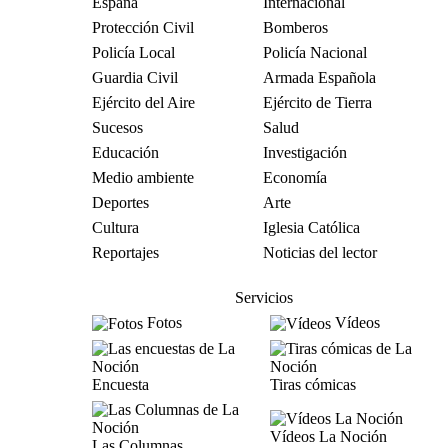
España
Internacional
Protección Civil
Bomberos
Policía Local
Policía Nacional
Guardia Civil
Armada Española
Ejército del Aire
Ejército de Tierra
Sucesos
Salud
Educación
Investigación
Medio ambiente
Economía
Deportes
Arte
Cultura
Iglesia Católica
Reportajes
Noticias del lector
Servicios
Fotos
Vídeos
Encuesta
Tiras cómicas
Vídeos La Noción
Las Columnas