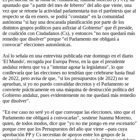
apuntado que "a partir del mes de febrero" del año que viene, una
vez que se retome la actividad parlamentaria tras el paréntesis que al
respecto se da en enero, se podrá "constatar" en la comunidad
autónoma "si hay una descarada planificación por parte de los
distintos grupos políticos para asfixiar al Gobierno" que él preside,
de coalición con Ciudadanos (Cs), y entonces "no nos quedará más
remedio que disolver" porque "el Parlamento me obligará a
convocar" elecciones autonómicas.
Así lo señala en una entrevista publicada este domingo en el diario
'El Mundo', recogida por Europa Press, en la que el presidente
andaluz reitera que va a "intentar agotar la legislatura", lo que
conllevaría que las elecciones no tendrían que celebrarse hasta final
de 2022, pero avisa de que, "si los presupuestos (de 2022) no se
aprueban, si yo no puedo convalidar decretos y el Parlamento se
convierte prácticamente en una máquina de destrucción política del
Gobierno andaluz, pues evidentemente no me quedará más remedio
que disolver".
"En ese caso no seré yo el que convoque las elecciones, sino que el
Parlamento me obligará a convocarlas", sostiene Juanma Moreno,
quien, de todos modos, dice que "yo no me pongo en ese escenario"
porque cree que los Presupuestos del año que viene --para cuya
aprobación PP y Cs necesitan de apoyos entre los grupos de la