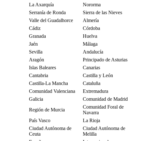
La Axarquía
Nororma
Serranía de Ronda
Sierra de las Nieves
Valle del Guadalhorce
Almería
Cádiz
Córdoba
Granada
Huelva
Jaén
Málaga
Sevilla
Andalucía
Aragón
Principado de Asturias
Islas Baleares
Canarias
Cantabria
Castilla y León
Castilla-La Mancha
Cataluña
Comunidad Valenciana
Extremadura
Galicia
Comunidad de Madrid
Comunidad Foral de
Región de Murcia
Navarra
País Vasco
La Rioja
Ciudad Autónoma de
Ciudad Autónoma de
Ceuta
Melilla