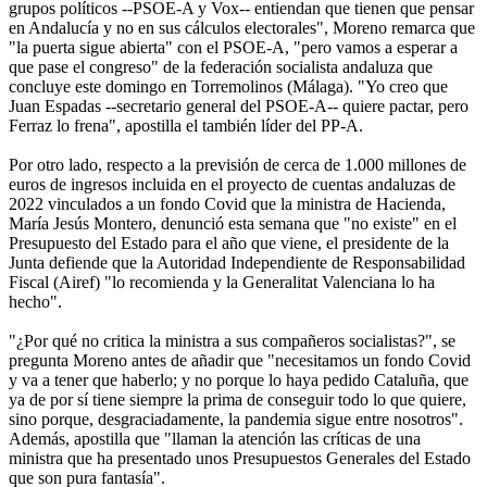
grupos políticos --PSOE-A y Vox-- entiendan que tienen que pensar
en Andalucía y no en sus cálculos electorales", Moreno remarca que
"la puerta sigue abierta" con el PSOE-A, "pero vamos a esperar a
que pase el congreso" de la federación socialista andaluza que
concluye este domingo en Torremolinos (Málaga). "Yo creo que
Juan Espadas --secretario general del PSOE-A-- quiere pactar, pero
Ferraz lo frena", apostilla el también líder del PP-A.
Por otro lado, respecto a la previsión de cerca de 1.000 millones de
euros de ingresos incluida en el proyecto de cuentas andaluzas de
2022 vinculados a un fondo Covid que la ministra de Hacienda,
María Jesús Montero, denunció esta semana que "no existe" en el
Presupuesto del Estado para el año que viene, el presidente de la
Junta defiende que la Autoridad Independiente de Responsabilidad
Fiscal (Airef) "lo recomienda y la Generalitat Valenciana lo ha
hecho".
"¿Por qué no critica la ministra a sus compañeros socialistas?", se
pregunta Moreno antes de añadir que "necesitamos un fondo Covid
y va a tener que haberlo; y no porque lo haya pedido Cataluña, que
ya de por sí tiene siempre la prima de conseguir todo lo que quiere,
sino porque, desgraciadamente, la pandemia sigue entre nosotros".
Además, apostilla que "llaman la atención las críticas de una
ministra que ha presentado unos Presupuestos Generales del Estado
que son pura fantasía".