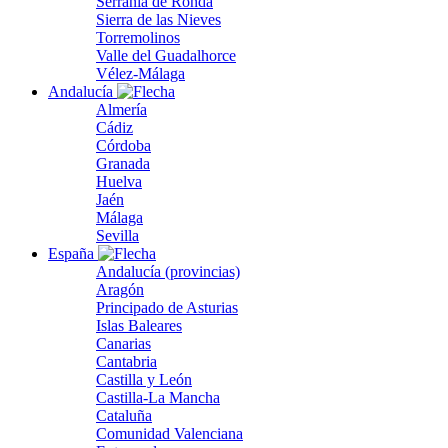
Serranía de Ronda
Sierra de las Nieves
Torremolinos
Valle del Guadalhorce
Vélez-Málaga
Andalucía
Almería
Cádiz
Córdoba
Granada
Huelva
Jaén
Málaga
Sevilla
España
Andalucía (provincias)
Aragón
Principado de Asturias
Islas Baleares
Canarias
Cantabria
Castilla y León
Castilla-La Mancha
Cataluña
Comunidad Valenciana