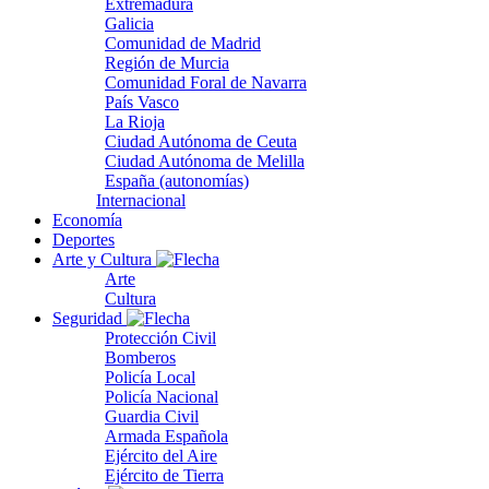
Extremadura
Galicia
Comunidad de Madrid
Región de Murcia
Comunidad Foral de Navarra
País Vasco
La Rioja
Ciudad Autónoma de Ceuta
Ciudad Autónoma de Melilla
España (autonomías)
Internacional
Economía
Deportes
Arte y Cultura
Arte
Cultura
Seguridad
Protección Civil
Bomberos
Policía Local
Policía Nacional
Guardia Civil
Armada Española
Ejército del Aire
Ejército de Tierra