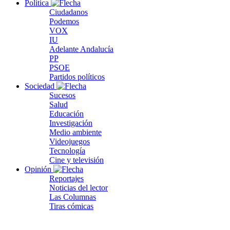
Política
Ciudadanos
Podemos
VOX
IU
Adelante Andalucía
PP
PSOE
Partidos políticos
Sociedad
Sucesos
Salud
Educación
Investigación
Medio ambiente
Videojuegos
Tecnología
Cine y televisión
Opinión
Reportajes
Noticias del lector
Las Columnas
Tiras cómicas