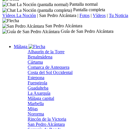
Pantalla normal
Pantalla completa
Vídeos La Noción
|
San Pedro Alcántara
|
Fotos
|
Vídeos
|
Tu Noticia
San Pedro Alcántara
Guía de San Pedro Alcántara
Málaga
Alhaurín de la Torre
Benalmádena
Cártama
Comarca de Antequera
Costa del Sol Occidental
Estepona
Fuengirola
Guadalteba
La Axarquía
Málaga capital
Marbella
Mijas
Nororma
Rincón de la Victoria
San Pedro Alcántara