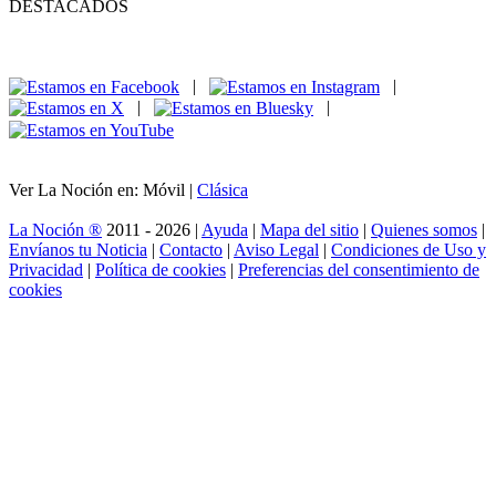
DESTACADOS
|
|
|
|
Ver La Noción en: Móvil |
Clásica
La Noción ®
2011 - 2026 |
Ayuda
|
Mapa del sitio
|
Quienes somos
|
Envíanos tu Noticia
|
Contacto
|
Aviso Legal
|
Condiciones de Uso y
Privacidad
|
Política de cookies
|
Preferencias del consentimiento de
cookies