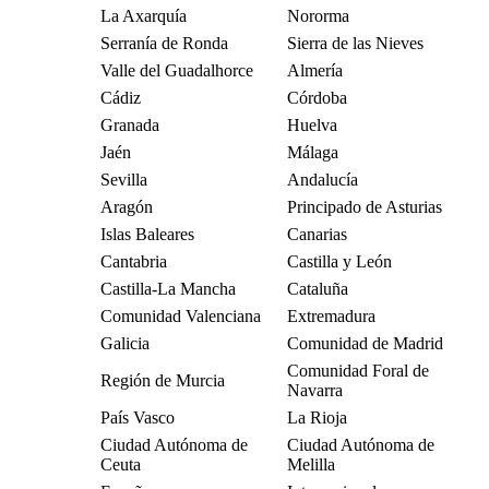
La Axarquía
Nororma
Serranía de Ronda
Sierra de las Nieves
Valle del Guadalhorce
Almería
Cádiz
Córdoba
Granada
Huelva
Jaén
Málaga
Sevilla
Andalucía
Aragón
Principado de Asturias
Islas Baleares
Canarias
Cantabria
Castilla y León
Castilla-La Mancha
Cataluña
Comunidad Valenciana
Extremadura
Galicia
Comunidad de Madrid
Comunidad Foral de
Región de Murcia
Navarra
País Vasco
La Rioja
Ciudad Autónoma de
Ciudad Autónoma de
Ceuta
Melilla