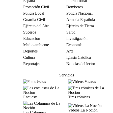
España
Internacional
Protección Civil
Bomberos
Policía Local
Policía Nacional
Guardia Civil
Armada Española
Ejército del Aire
Ejército de Tierra
Sucesos
Salud
Educación
Investigación
Medio ambiente
Economía
Deportes
Arte
Cultura
Iglesia Católica
Reportajes
Noticias del lector
Servicios
Fotos
Vídeos
Encuesta
Tiras cómicas
Vídeos La Noción
Las Columnas