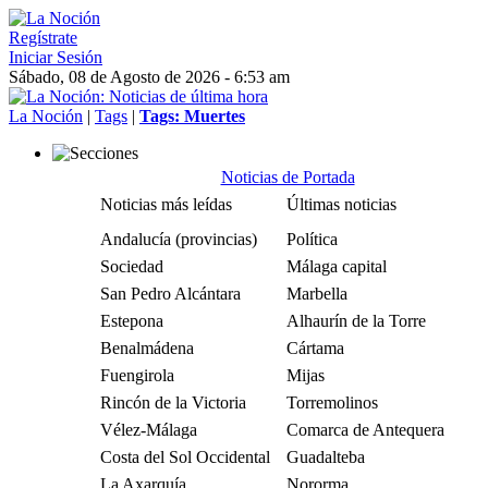
Regístrate
Iniciar Sesión
Sábado, 08 de Agosto de 2026 - 6:53 am
La Noción
|
Tags
|
Tags: Muertes
Noticias de Portada
Noticias más leídas
Últimas noticias
Andalucía (provincias)
Política
Sociedad
Málaga capital
San Pedro Alcántara
Marbella
Estepona
Alhaurín de la Torre
Benalmádena
Cártama
Fuengirola
Mijas
Rincón de la Victoria
Torremolinos
Vélez-Málaga
Comarca de Antequera
Costa del Sol Occidental
Guadalteba
La Axarquía
Nororma