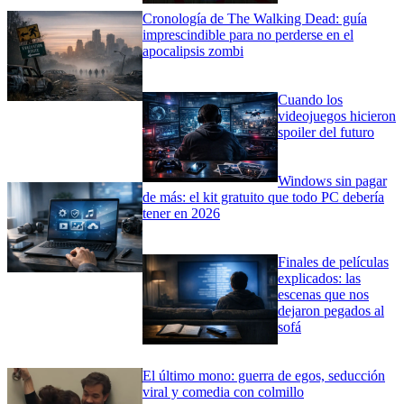
Cronología de The Walking Dead: guía
imprescindible para no perderse en el
apocalipsis zombi
Cuando los
videojuegos hicieron
spoiler del futuro
Windows sin pagar
de más: el kit gratuito que todo PC debería
tener en 2026
Finales de películas
explicados: las
escenas que nos
dejaron pegados al
sofá
El último mono: guerra de egos, seducción
viral y comedia con colmillo