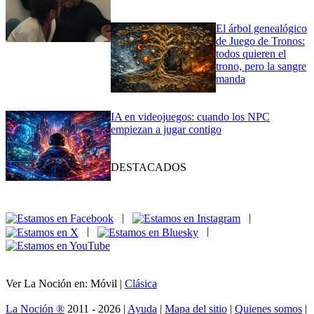
El árbol genealógico
de Juego de Tronos:
todos quieren el
trono, pero la sangre
manda
IA en videojuegos: cuando los NPC
empiezan a jugar contigo
DESTACADOS
|
|
|
|
Ver La Noción en: Móvil |
Clásica
La Noción ®
2011 - 2026 |
Ayuda
|
Mapa del sitio
|
Quienes somos
|