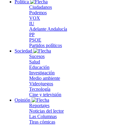
Política
Ciudadanos
Podemos
VOX
IU
Adelante Andalucía
PP
PSOE
Partidos políticos
Sociedad
Sucesos
Salud
Educación
Investigación
Medio ambiente
Videojuegos
Tecnología
Cine y televisión
Opinión
Reportajes
Noticias del lector
Las Columnas
Tiras cómicas