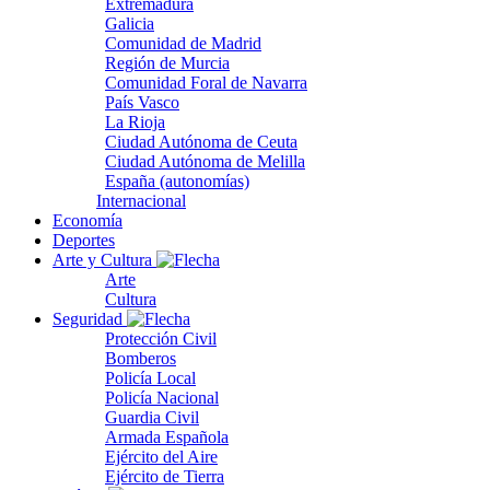
Extremadura
Galicia
Comunidad de Madrid
Región de Murcia
Comunidad Foral de Navarra
País Vasco
La Rioja
Ciudad Autónoma de Ceuta
Ciudad Autónoma de Melilla
España (autonomías)
Internacional
Economía
Deportes
Arte y Cultura
Arte
Cultura
Seguridad
Protección Civil
Bomberos
Policía Local
Policía Nacional
Guardia Civil
Armada Española
Ejército del Aire
Ejército de Tierra