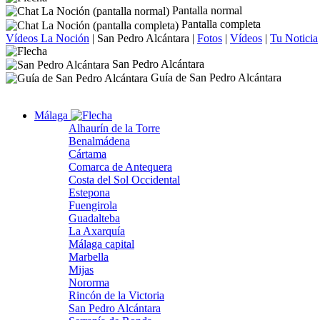
Pantalla normal
Pantalla completa
Vídeos La Noción
|
San Pedro Alcántara
|
Fotos
|
Vídeos
|
Tu Noticia
San Pedro Alcántara
Guía de San Pedro Alcántara
Málaga
Alhaurín de la Torre
Benalmádena
Cártama
Comarca de Antequera
Costa del Sol Occidental
Estepona
Fuengirola
Guadalteba
La Axarquía
Málaga capital
Marbella
Mijas
Nororma
Rincón de la Victoria
San Pedro Alcántara