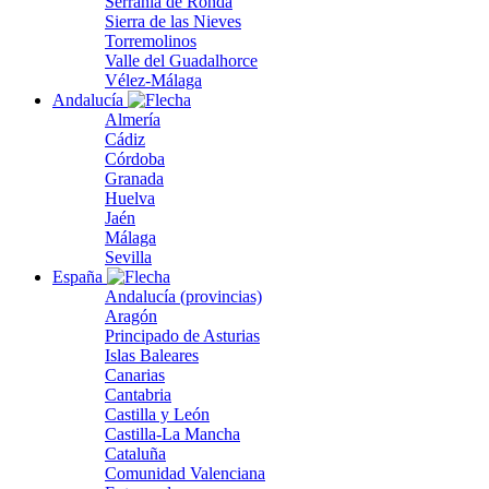
Serranía de Ronda
Sierra de las Nieves
Torremolinos
Valle del Guadalhorce
Vélez-Málaga
Andalucía
Almería
Cádiz
Córdoba
Granada
Huelva
Jaén
Málaga
Sevilla
España
Andalucía (provincias)
Aragón
Principado de Asturias
Islas Baleares
Canarias
Cantabria
Castilla y León
Castilla-La Mancha
Cataluña
Comunidad Valenciana