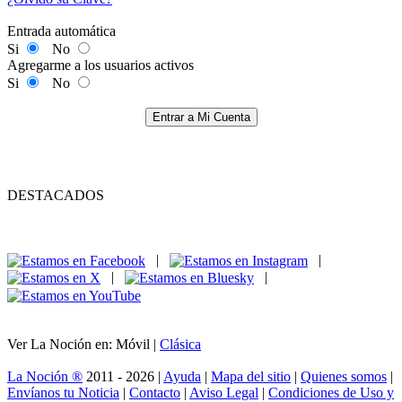
Entrada automática
Si
No
Agregarme a los usuarios activos
Si
No
Entrar a Mi Cuenta
DESTACADOS
|
|
|
|
Ver La Noción en: Móvil |
Clásica
La Noción ®
2011 - 2026 |
Ayuda
|
Mapa del sitio
|
Quienes somos
|
Envíanos tu Noticia
|
Contacto
|
Aviso Legal
|
Condiciones de Uso y