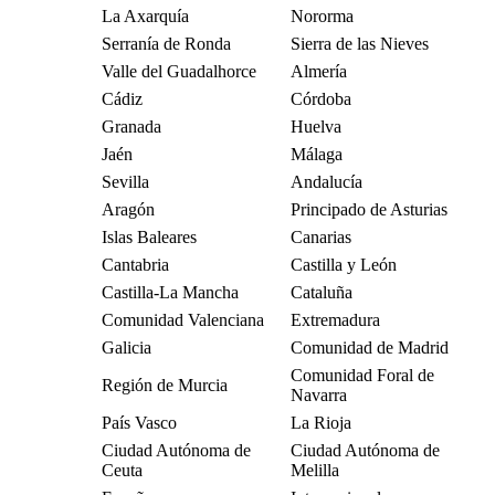
La Axarquía
Nororma
Serranía de Ronda
Sierra de las Nieves
Valle del Guadalhorce
Almería
Cádiz
Córdoba
Granada
Huelva
Jaén
Málaga
Sevilla
Andalucía
Aragón
Principado de Asturias
Islas Baleares
Canarias
Cantabria
Castilla y León
Castilla-La Mancha
Cataluña
Comunidad Valenciana
Extremadura
Galicia
Comunidad de Madrid
Comunidad Foral de
Región de Murcia
Navarra
País Vasco
La Rioja
Ciudad Autónoma de
Ciudad Autónoma de
Ceuta
Melilla