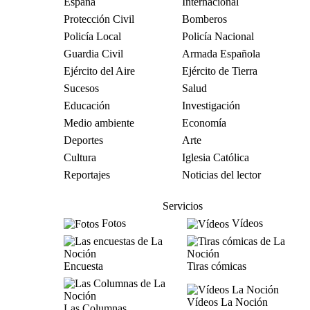
España
Internacional
Protección Civil
Bomberos
Policía Local
Policía Nacional
Guardia Civil
Armada Española
Ejército del Aire
Ejército de Tierra
Sucesos
Salud
Educación
Investigación
Medio ambiente
Economía
Deportes
Arte
Cultura
Iglesia Católica
Reportajes
Noticias del lector
Servicios
Fotos
Vídeos
Encuesta
Tiras cómicas
Vídeos La Noción
Las Columnas