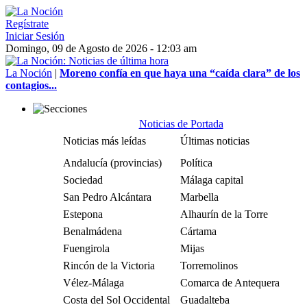
Regístrate
Iniciar Sesión
Domingo, 09 de Agosto de 2026 - 12:03 am
La Noción
|
Moreno confía en que haya una “caída clara” de los
contagios...
Noticias de Portada
Noticias más leídas
Últimas noticias
Andalucía (provincias)
Política
Sociedad
Málaga capital
San Pedro Alcántara
Marbella
Estepona
Alhaurín de la Torre
Benalmádena
Cártama
Fuengirola
Mijas
Rincón de la Victoria
Torremolinos
Vélez-Málaga
Comarca de Antequera
Costa del Sol Occidental
Guadalteba