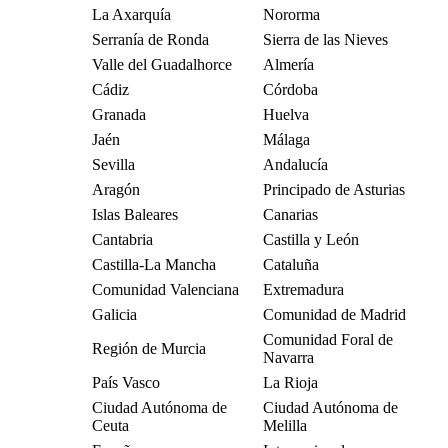
La Axarquía
Nororma
Serranía de Ronda
Sierra de las Nieves
Valle del Guadalhorce
Almería
Cádiz
Córdoba
Granada
Huelva
Jaén
Málaga
Sevilla
Andalucía
Aragón
Principado de Asturias
Islas Baleares
Canarias
Cantabria
Castilla y León
Castilla-La Mancha
Cataluña
Comunidad Valenciana
Extremadura
Galicia
Comunidad de Madrid
Comunidad Foral de
Región de Murcia
Navarra
País Vasco
La Rioja
Ciudad Autónoma de
Ciudad Autónoma de
Ceuta
Melilla