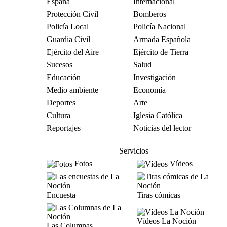
España
Internacional
Protección Civil
Bomberos
Policía Local
Policía Nacional
Guardia Civil
Armada Española
Ejército del Aire
Ejército de Tierra
Sucesos
Salud
Educación
Investigación
Medio ambiente
Economía
Deportes
Arte
Cultura
Iglesia Católica
Reportajes
Noticias del lector
Servicios
Fotos
Vídeos
Encuesta
Tiras cómicas
Vídeos La Noción
Las Columnas