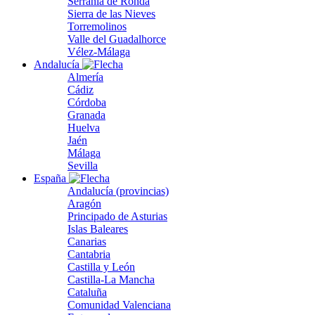
Serranía de Ronda
Sierra de las Nieves
Torremolinos
Valle del Guadalhorce
Vélez-Málaga
Andalucía
Almería
Cádiz
Córdoba
Granada
Huelva
Jaén
Málaga
Sevilla
España
Andalucía (provincias)
Aragón
Principado de Asturias
Islas Baleares
Canarias
Cantabria
Castilla y León
Castilla-La Mancha
Cataluña
Comunidad Valenciana