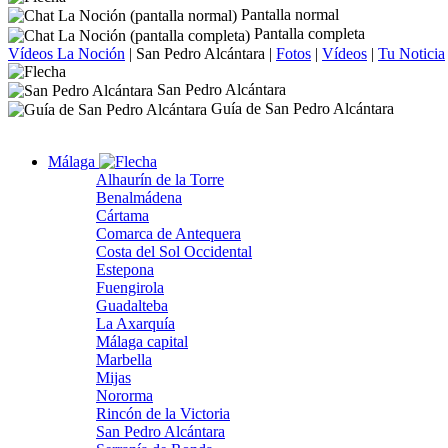
Pantalla normal
Pantalla completa
Vídeos La Noción
|
San Pedro Alcántara
|
Fotos
|
Vídeos
|
Tu Noticia
San Pedro Alcántara
Guía de San Pedro Alcántara
Málaga
Alhaurín de la Torre
Benalmádena
Cártama
Comarca de Antequera
Costa del Sol Occidental
Estepona
Fuengirola
Guadalteba
La Axarquía
Málaga capital
Marbella
Mijas
Nororma
Rincón de la Victoria
San Pedro Alcántara