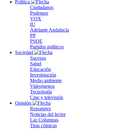
Política
Ciudadanos
Podemos
VOX
IU
Adelante Andalucía
PP
PSOE
Partidos políticos
Sociedad
Sucesos
Salud
Educación
Investigación
Medio ambiente
Videojuegos
Tecnología
Cine y televisión
Opinión
Reportajes
Noticias del lector
Las Columnas
Tiras cómicas