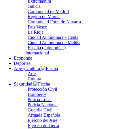
Extremadura
Galicia
Comunidad de Madrid
Región de Murcia
Comunidad Foral de Navarra
País Vasco
La Rioja
Ciudad Autónoma de Ceuta
Ciudad Autónoma de Melilla
España (autonomías)
Internacional
Economía
Deportes
Arte y Cultura
Arte
Cultura
Seguridad
Protección Civil
Bomberos
Policía Local
Policía Nacional
Guardia Civil
Armada Española
Ejército del Aire
Ejército de Tierra