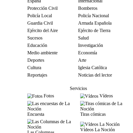
España
Internacional
Protección Civil
Bomberos
Policía Local
Policía Nacional
Guardia Civil
Armada Española
Ejército del Aire
Ejército de Tierra
Sucesos
Salud
Educación
Investigación
Medio ambiente
Economía
Deportes
Arte
Cultura
Iglesia Católica
Reportajes
Noticias del lector
Servicios
Fotos
Vídeos
Encuesta
Tiras cómicas
Vídeos La Noción
Las Columnas