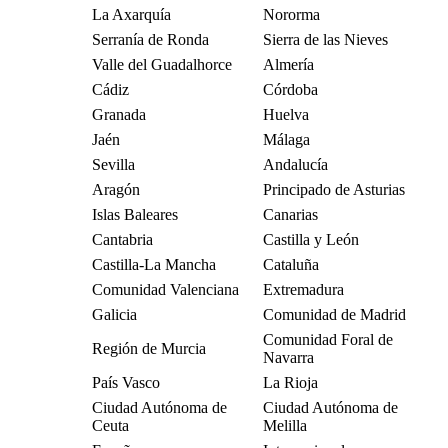
La Axarquía
Nororma
Serranía de Ronda
Sierra de las Nieves
Valle del Guadalhorce
Almería
Cádiz
Córdoba
Granada
Huelva
Jaén
Málaga
Sevilla
Andalucía
Aragón
Principado de Asturias
Islas Baleares
Canarias
Cantabria
Castilla y León
Castilla-La Mancha
Cataluña
Comunidad Valenciana
Extremadura
Galicia
Comunidad de Madrid
Comunidad Foral de
Región de Murcia
Navarra
País Vasco
La Rioja
Ciudad Autónoma de
Ciudad Autónoma de
Ceuta
Melilla