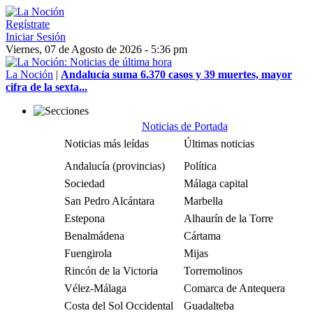
Regístrate
Iniciar Sesión
Viernes, 07 de Agosto de 2026 - 5:36 pm
La Noción
|
Andalucía suma 6.370 casos y 39 muertes, mayor
cifra de la sexta...
Noticias de Portada
Noticias más leídas
Últimas noticias
Andalucía (provincias)
Política
Sociedad
Málaga capital
San Pedro Alcántara
Marbella
Estepona
Alhaurín de la Torre
Benalmádena
Cártama
Fuengirola
Mijas
Rincón de la Victoria
Torremolinos
Vélez-Málaga
Comarca de Antequera
Costa del Sol Occidental
Guadalteba