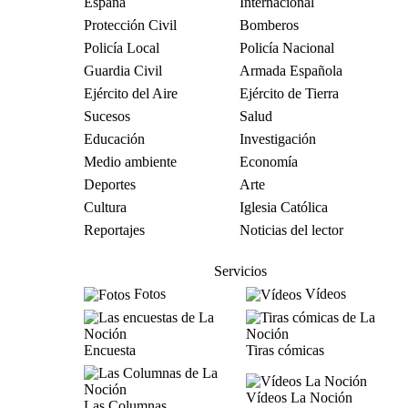
España
Internacional
Protección Civil
Bomberos
Policía Local
Policía Nacional
Guardia Civil
Armada Española
Ejército del Aire
Ejército de Tierra
Sucesos
Salud
Educación
Investigación
Medio ambiente
Economía
Deportes
Arte
Cultura
Iglesia Católica
Reportajes
Noticias del lector
Servicios
Fotos
Vídeos
Encuesta
Tiras cómicas
Vídeos La Noción
Las Columnas