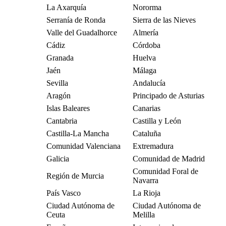
La Axarquía
Nororma
Serranía de Ronda
Sierra de las Nieves
Valle del Guadalhorce
Almería
Cádiz
Córdoba
Granada
Huelva
Jaén
Málaga
Sevilla
Andalucía
Aragón
Principado de Asturias
Islas Baleares
Canarias
Cantabria
Castilla y León
Castilla-La Mancha
Cataluña
Comunidad Valenciana
Extremadura
Galicia
Comunidad de Madrid
Comunidad Foral de
Región de Murcia
Navarra
País Vasco
La Rioja
Ciudad Autónoma de
Ciudad Autónoma de
Ceuta
Melilla