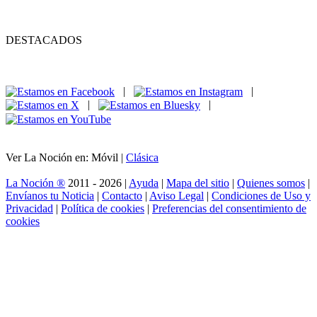
DESTACADOS
|
|
|
|
Ver La Noción en: Móvil |
Clásica
La Noción ®
2011 - 2026 |
Ayuda
|
Mapa del sitio
|
Quienes somos
|
Envíanos tu Noticia
|
Contacto
|
Aviso Legal
|
Condiciones de Uso y
Privacidad
|
Política de cookies
|
Preferencias del consentimiento de
cookies