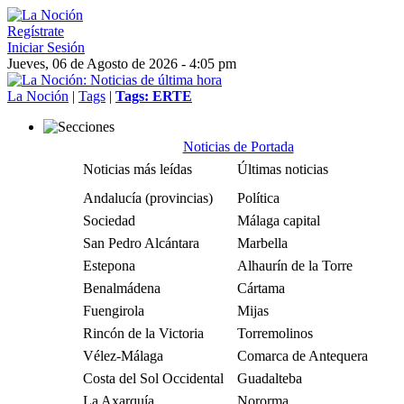
Regístrate
Iniciar Sesión
Jueves, 06 de Agosto de 2026 - 4:05 pm
La Noción
|
Tags
|
Tags: ERTE
Noticias de Portada
Noticias más leídas
Últimas noticias
Andalucía (provincias)
Política
Sociedad
Málaga capital
San Pedro Alcántara
Marbella
Estepona
Alhaurín de la Torre
Benalmádena
Cártama
Fuengirola
Mijas
Rincón de la Victoria
Torremolinos
Vélez-Málaga
Comarca de Antequera
Costa del Sol Occidental
Guadalteba
La Axarquía
Nororma