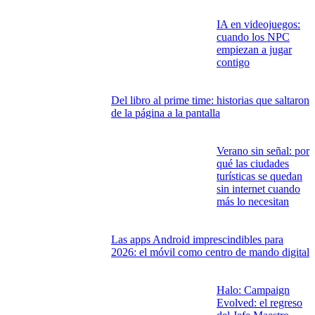
IA en videojuegos:
cuando los NPC
empiezan a jugar
contigo
Del libro al prime time: historias que saltaron
de la página a la pantalla
Verano sin señal: por
qué las ciudades
turísticas se quedan
sin internet cuando
más lo necesitan
Las apps Android imprescindibles para
2026: el móvil como centro de mando digital
Halo: Campaign
Evolved: el regreso