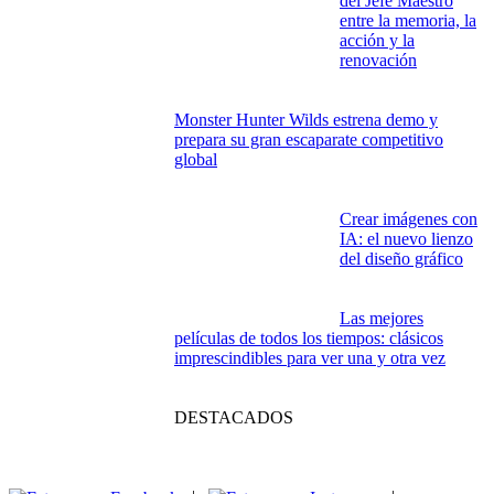
del Jefe Maestro
entre la memoria, la
acción y la
renovación
Monster Hunter Wilds estrena demo y
prepara su gran escaparate competitivo
global
Crear imágenes con
IA: el nuevo lienzo
del diseño gráfico
Las mejores
películas de todos los tiempos: clásicos
imprescindibles para ver una y otra vez
DESTACADOS