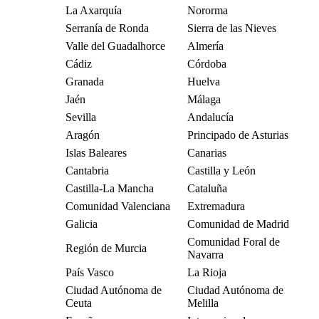
La Axarquía
Nororma
Serranía de Ronda
Sierra de las Nieves
Valle del Guadalhorce
Almería
Cádiz
Córdoba
Granada
Huelva
Jaén
Málaga
Sevilla
Andalucía
Aragón
Principado de Asturias
Islas Baleares
Canarias
Cantabria
Castilla y León
Castilla-La Mancha
Cataluña
Comunidad Valenciana
Extremadura
Galicia
Comunidad de Madrid
Comunidad Foral de
Región de Murcia
Navarra
País Vasco
La Rioja
Ciudad Autónoma de
Ciudad Autónoma de
Ceuta
Melilla