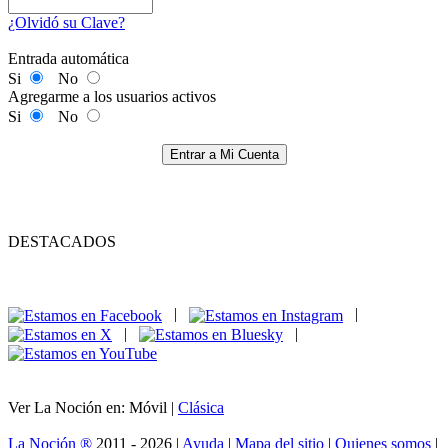
¿Olvidó su Clave?
Entrada automática
Si
No
Agregarme a los usuarios activos
Si
No
Entrar a Mi Cuenta
DESTACADOS
|
|
|
|
Ver La Noción en: Móvil |
Clásica
La Noción ®
2011 - 2026 |
Ayuda
|
Mapa del sitio
|
Quienes somos
|