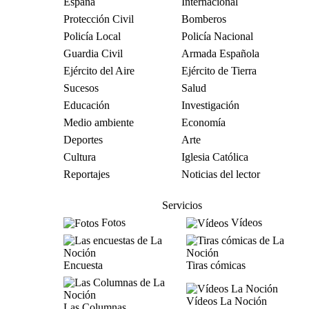
España
Internacional
Protección Civil
Bomberos
Policía Local
Policía Nacional
Guardia Civil
Armada Española
Ejército del Aire
Ejército de Tierra
Sucesos
Salud
Educación
Investigación
Medio ambiente
Economía
Deportes
Arte
Cultura
Iglesia Católica
Reportajes
Noticias del lector
Servicios
Fotos
Vídeos
Encuesta
Tiras cómicas
Vídeos La Noción
Las Columnas