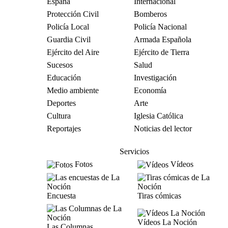
España
Internacional
Protección Civil
Bomberos
Policía Local
Policía Nacional
Guardia Civil
Armada Española
Ejército del Aire
Ejército de Tierra
Sucesos
Salud
Educación
Investigación
Medio ambiente
Economía
Deportes
Arte
Cultura
Iglesia Católica
Reportajes
Noticias del lector
Servicios
Fotos
Vídeos
Encuesta
Tiras cómicas
Vídeos La Noción
Las Columnas