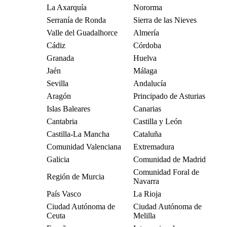
La Axarquía
Nororma
Serranía de Ronda
Sierra de las Nieves
Valle del Guadalhorce
Almería
Cádiz
Córdoba
Granada
Huelva
Jaén
Málaga
Sevilla
Andalucía
Aragón
Principado de Asturias
Islas Baleares
Canarias
Cantabria
Castilla y León
Castilla-La Mancha
Cataluña
Comunidad Valenciana
Extremadura
Galicia
Comunidad de Madrid
Comunidad Foral de
Región de Murcia
Navarra
País Vasco
La Rioja
Ciudad Autónoma de
Ciudad Autónoma de
Ceuta
Melilla