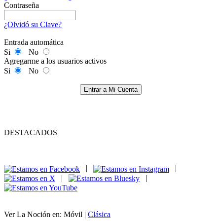
Contraseña
¿Olvidó su Clave?
Entrada automática
Si
No
Agregarme a los usuarios activos
Si
No
Entrar a Mi Cuenta
DESTACADOS
|
|
|
|
Ver La Noción en: Móvil |
Clásica