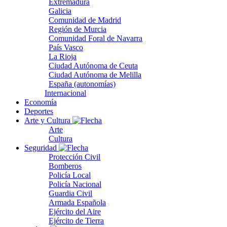
Extremadura
Galicia
Comunidad de Madrid
Región de Murcia
Comunidad Foral de Navarra
País Vasco
La Rioja
Ciudad Autónoma de Ceuta
Ciudad Autónoma de Melilla
España (autonomías)
Internacional
Economía
Deportes
Arte y Cultura
Arte
Cultura
Seguridad
Protección Civil
Bomberos
Policía Local
Policía Nacional
Guardia Civil
Armada Española
Ejército del Aire
Ejército de Tierra