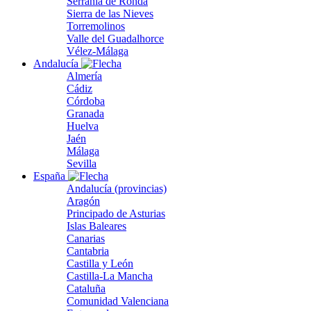
Serranía de Ronda
Sierra de las Nieves
Torremolinos
Valle del Guadalhorce
Vélez-Málaga
Andalucía
Almería
Cádiz
Córdoba
Granada
Huelva
Jaén
Málaga
Sevilla
España
Andalucía (provincias)
Aragón
Principado de Asturias
Islas Baleares
Canarias
Cantabria
Castilla y León
Castilla-La Mancha
Cataluña
Comunidad Valenciana