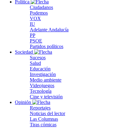
Política
Ciudadanos
Podemos
VOX
IU
Adelante Andalucía
PP
PSOE
Partidos políticos
Sociedad
Sucesos
Salud
Educación
Investigación
Medio ambiente
Videojuegos
Tecnología
Cine y televisión
Opinión
Reportajes
Noticias del lector
Las Columnas
Tiras cómicas