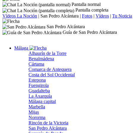
Pantalla normal
Pantalla completa
Vídeos La Noción
|
San Pedro Alcántara
|
Fotos
|
Vídeos
|
Tu Noticia
San Pedro Alcántara
Guía de San Pedro Alcántara
Málaga
Alhaurín de la Torre
Benalmádena
Cártama
Comarca de Antequera
Costa del Sol Occidental
Estepona
Fuengirola
Guadalteba
La Axarquía
Málaga capital
Marbella
Mijas
Nororma
Rincón de la Victoria
San Pedro Alcántara