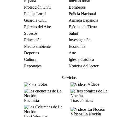
España
Internacional
Protección Civil
Bomberos
Policía Local
Policía Nacional
Guardia Civil
Armada Española
Ejército del Aire
Ejército de Tierra
Sucesos
Salud
Educación
Investigación
Medio ambiente
Economía
Deportes
Arte
Cultura
Iglesia Católica
Reportajes
Noticias del lector
Servicios
Fotos
Vídeos
Encuesta
Tiras cómicas
Vídeos La Noción
Las Columnas