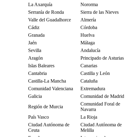
La Axarquía
Nororma
Serranía de Ronda
Sierra de las Nieves
Valle del Guadalhorce
Almería
Cádiz
Córdoba
Granada
Huelva
Jaén
Málaga
Sevilla
Andalucía
Aragón
Principado de Asturias
Islas Baleares
Canarias
Cantabria
Castilla y León
Castilla-La Mancha
Cataluña
Comunidad Valenciana
Extremadura
Galicia
Comunidad de Madrid
Comunidad Foral de
Región de Murcia
Navarra
País Vasco
La Rioja
Ciudad Autónoma de
Ciudad Autónoma de
Ceuta
Melilla