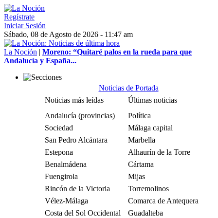
Regístrate
Iniciar Sesión
Sábado, 08 de Agosto de 2026 - 11:47 am
La Noción
|
Moreno: “Quitaré palos en la rueda para que
Andalucía y España...
Noticias de Portada
Noticias más leídas
Últimas noticias
Andalucía (provincias)
Política
Sociedad
Málaga capital
San Pedro Alcántara
Marbella
Estepona
Alhaurín de la Torre
Benalmádena
Cártama
Fuengirola
Mijas
Rincón de la Victoria
Torremolinos
Vélez-Málaga
Comarca de Antequera
Costa del Sol Occidental
Guadalteba