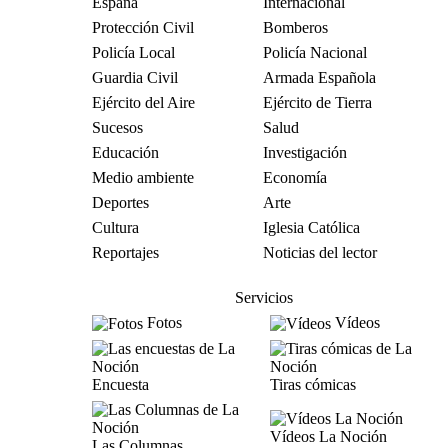
España
Internacional
Protección Civil
Bomberos
Policía Local
Policía Nacional
Guardia Civil
Armada Española
Ejército del Aire
Ejército de Tierra
Sucesos
Salud
Educación
Investigación
Medio ambiente
Economía
Deportes
Arte
Cultura
Iglesia Católica
Reportajes
Noticias del lector
Servicios
Fotos
Vídeos
Encuesta
Tiras cómicas
Vídeos La Noción
Las Columnas