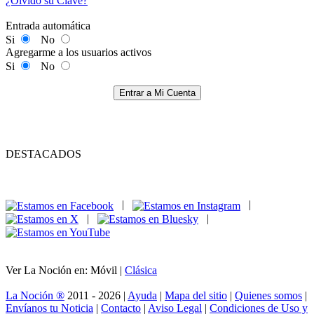
¿Olvidó su Clave?
Entrada automática
Si
No
Agregarme a los usuarios activos
Si
No
Entrar a Mi Cuenta
DESTACADOS
|
|
|
|
Ver La Noción en: Móvil |
Clásica
La Noción ®
2011 - 2026 |
Ayuda
|
Mapa del sitio
|
Quienes somos
|
Envíanos tu Noticia
|
Contacto
|
Aviso Legal
|
Condiciones de Uso y