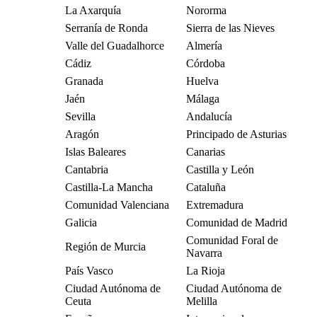
La Axarquía
Nororma
Serranía de Ronda
Sierra de las Nieves
Valle del Guadalhorce
Almería
Cádiz
Córdoba
Granada
Huelva
Jaén
Málaga
Sevilla
Andalucía
Aragón
Principado de Asturias
Islas Baleares
Canarias
Cantabria
Castilla y León
Castilla-La Mancha
Cataluña
Comunidad Valenciana
Extremadura
Galicia
Comunidad de Madrid
Comunidad Foral de
Región de Murcia
Navarra
País Vasco
La Rioja
Ciudad Autónoma de
Ciudad Autónoma de
Ceuta
Melilla