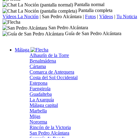
Pantalla normal
Pantalla completa
Vídeos La Noción
|
San Pedro Alcántara
|
Fotos
|
Vídeos
|
Tu Noticia
San Pedro Alcántara
Guía de San Pedro Alcántara
Málaga
Alhaurín de la Torre
Benalmádena
Cártama
Comarca de Antequera
Costa del Sol Occidental
Estepona
Fuengirola
Guadalteba
La Axarquía
Málaga capital
Marbella
Mijas
Nororma
Rincón de la Victoria
San Pedro Alcántara