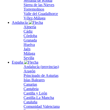
Serranía de Ronda
Sierra de las Nieves
Torremolinos
Valle del Guadalhorce
Vélez-Málaga
Andalucía
Almería
Cádiz
Córdoba
Granada
Huelva
Jaén
Málaga
Sevilla
España
Andalucía (provincias)
Aragón
Principado de Asturias
Islas Baleares
Canarias
Cantabria
Castilla y León
Castilla-La Mancha
Cataluña
Comunidad Valenciana