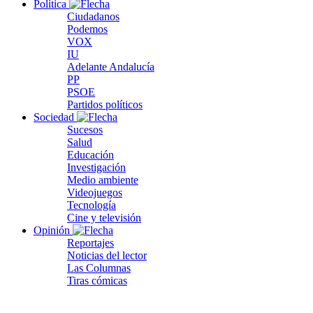
Política
Ciudadanos
Podemos
VOX
IU
Adelante Andalucía
PP
PSOE
Partidos políticos
Sociedad
Sucesos
Salud
Educación
Investigación
Medio ambiente
Videojuegos
Tecnología
Cine y televisión
Opinión
Reportajes
Noticias del lector
Las Columnas
Tiras cómicas