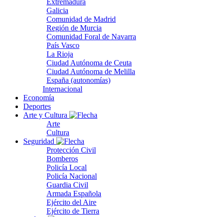
Extremadura
Galicia
Comunidad de Madrid
Región de Murcia
Comunidad Foral de Navarra
País Vasco
La Rioja
Ciudad Autónoma de Ceuta
Ciudad Autónoma de Melilla
España (autonomías)
Internacional
Economía
Deportes
Arte y Cultura
Arte
Cultura
Seguridad
Protección Civil
Bomberos
Policía Local
Policía Nacional
Guardia Civil
Armada Española
Ejército del Aire
Ejército de Tierra