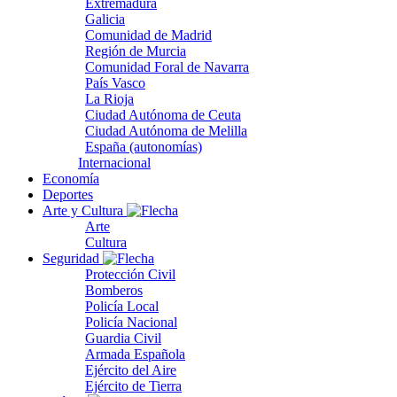
Extremadura
Galicia
Comunidad de Madrid
Región de Murcia
Comunidad Foral de Navarra
País Vasco
La Rioja
Ciudad Autónoma de Ceuta
Ciudad Autónoma de Melilla
España (autonomías)
Internacional
Economía
Deportes
Arte y Cultura
Arte
Cultura
Seguridad
Protección Civil
Bomberos
Policía Local
Policía Nacional
Guardia Civil
Armada Española
Ejército del Aire
Ejército de Tierra