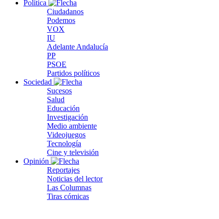
Política
Ciudadanos
Podemos
VOX
IU
Adelante Andalucía
PP
PSOE
Partidos políticos
Sociedad
Sucesos
Salud
Educación
Investigación
Medio ambiente
Videojuegos
Tecnología
Cine y televisión
Opinión
Reportajes
Noticias del lector
Las Columnas
Tiras cómicas