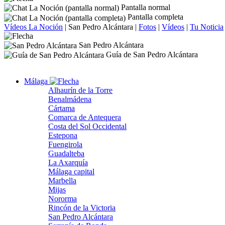
Pantalla normal
Pantalla completa
Vídeos La Noción
|
San Pedro Alcántara
|
Fotos
|
Vídeos
|
Tu Noticia
San Pedro Alcántara
Guía de San Pedro Alcántara
Málaga
Alhaurín de la Torre
Benalmádena
Cártama
Comarca de Antequera
Costa del Sol Occidental
Estepona
Fuengirola
Guadalteba
La Axarquía
Málaga capital
Marbella
Mijas
Nororma
Rincón de la Victoria
San Pedro Alcántara