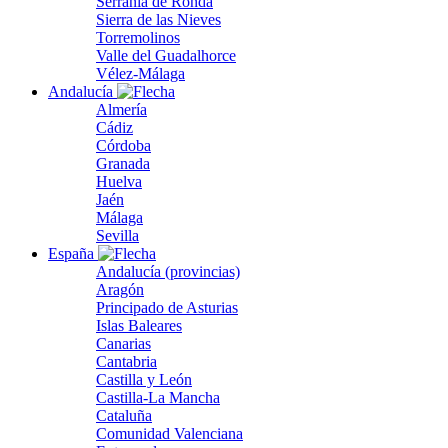
Serranía de Ronda
Sierra de las Nieves
Torremolinos
Valle del Guadalhorce
Vélez-Málaga
Andalucía
Almería
Cádiz
Córdoba
Granada
Huelva
Jaén
Málaga
Sevilla
España
Andalucía (provincias)
Aragón
Principado de Asturias
Islas Baleares
Canarias
Cantabria
Castilla y León
Castilla-La Mancha
Cataluña
Comunidad Valenciana