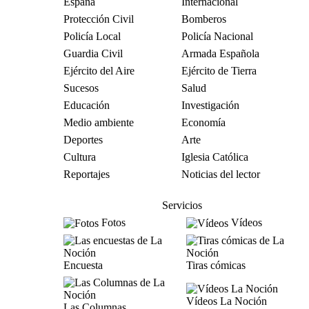
España
Internacional
Protección Civil
Bomberos
Policía Local
Policía Nacional
Guardia Civil
Armada Española
Ejército del Aire
Ejército de Tierra
Sucesos
Salud
Educación
Investigación
Medio ambiente
Economía
Deportes
Arte
Cultura
Iglesia Católica
Reportajes
Noticias del lector
Servicios
Fotos
Vídeos
Encuesta
Tiras cómicas
Vídeos La Noción
Las Columnas