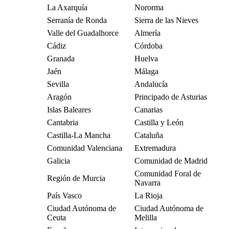
La Axarquía
Nororma
Serranía de Ronda
Sierra de las Nieves
Valle del Guadalhorce
Almería
Cádiz
Córdoba
Granada
Huelva
Jaén
Málaga
Sevilla
Andalucía
Aragón
Principado de Asturias
Islas Baleares
Canarias
Cantabria
Castilla y León
Castilla-La Mancha
Cataluña
Comunidad Valenciana
Extremadura
Galicia
Comunidad de Madrid
Comunidad Foral de
Región de Murcia
Navarra
País Vasco
La Rioja
Ciudad Autónoma de
Ciudad Autónoma de
Ceuta
Melilla