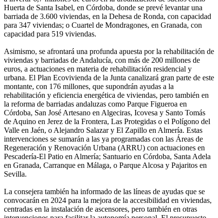
Huerta de Santa Isabel, en Córdoba, donde se prevé levantar una
barriada de 3.600 viviendas, en la Dehesa de Ronda, con capacidad
para 347 viviendas; o Cuartel de Mondragones, en Granada, con
capacidad para 519 viviendas.
Asimismo, se afrontará una profunda apuesta por la rehabilitación de
viviendas y barriadas de Andalucía, con más de 200 millones de
euros, a actuaciones en materia de rehabilitación residencial y
urbana. El Plan Ecovivienda de la Junta canalizará gran parte de este
montante, con 176 millones, que supondrán ayudas a la
rehabilitación y eficiencia energética de viviendas, pero también en
la reforma de barriadas andaluzas como Parque Figueroa en
Córdoba, San José Artesano en Algeciras, Icovesa y Santo Tomás
de Aquino en Jerez de la Frontera, Las Protegidas o el Polígono del
Valle en Jaén, o Alejandro Salazar y El Zapillo en Almería. Estas
intervenciones se sumarán a las ya programadas con las Áreas de
Regeneración y Renovación Urbana (ARRU) con actuaciones en
Pescadería-El Patio en Almería; Santuario en Córdoba, Santa Adela
en Granada, Carranque en Málaga, o Parque Alcosa y Pajaritos en
Sevilla.
La consejera también ha informado de las líneas de ayudas que se
convocarán en 2024 para la mejora de la accesibilidad en viviendas,
centradas en la instalación de ascensores, pero también en otras
intervenciones para facilitar la autonomía personal. El presupuesto