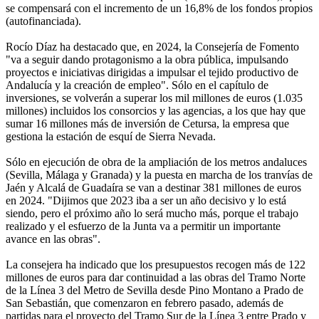
se compensará con el incremento de un 16,8% de los fondos propios
(autofinanciada).
Rocío Díaz ha destacado que, en 2024, la Consejería de Fomento
"va a seguir dando protagonismo a la obra pública, impulsando
proyectos e iniciativas dirigidas a impulsar el tejido productivo de
Andalucía y la creación de empleo". Sólo en el capítulo de
inversiones, se volverán a superar los mil millones de euros (1.035
millones) incluidos los consorcios y las agencias, a los que hay que
sumar 16 millones más de inversión de Cetursa, la empresa que
gestiona la estación de esquí de Sierra Nevada.
Sólo en ejecución de obra de la ampliación de los metros andaluces
(Sevilla, Málaga y Granada) y la puesta en marcha de los tranvías de
Jaén y Alcalá de Guadaíra se van a destinar 381 millones de euros
en 2024. "Dijimos que 2023 iba a ser un año decisivo y lo está
siendo, pero el próximo año lo será mucho más, porque el trabajo
realizado y el esfuerzo de la Junta va a permitir un importante
avance en las obras".
La consejera ha indicado que los presupuestos recogen más de 122
millones de euros para dar continuidad a las obras del Tramo Norte
de la Línea 3 del Metro de Sevilla desde Pino Montano a Prado de
San Sebastián, que comenzaron en febrero pasado, además de
partidas para el proyecto del Tramo Sur de la Línea 3 entre Prado y