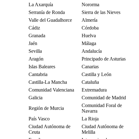
La Axarquía
Nororma
Serranía de Ronda
Sierra de las Nieves
Valle del Guadalhorce
Almería
Cádiz
Córdoba
Granada
Huelva
Jaén
Málaga
Sevilla
Andalucía
Aragón
Principado de Asturias
Islas Baleares
Canarias
Cantabria
Castilla y León
Castilla-La Mancha
Cataluña
Comunidad Valenciana
Extremadura
Galicia
Comunidad de Madrid
Comunidad Foral de
Región de Murcia
Navarra
País Vasco
La Rioja
Ciudad Autónoma de
Ciudad Autónoma de
Ceuta
Melilla