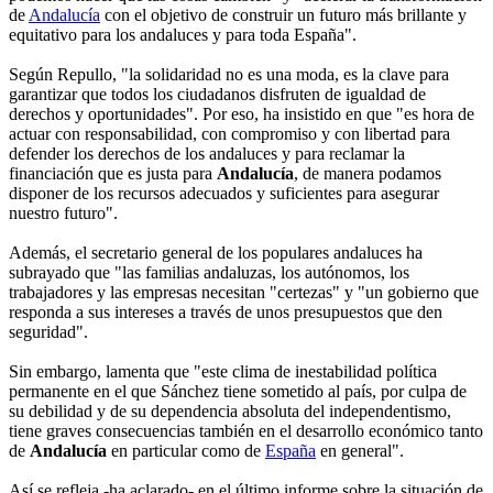
de
Andalucía
con el objetivo de construir un futuro más brillante y
equitativo para los andaluces y para toda España".
Según Repullo, "la solidaridad no es una moda, es la clave para
garantizar que todos los ciudadanos disfruten de igualdad de
derechos y oportunidades". Por eso, ha insistido en que "es hora de
actuar con responsabilidad, con compromiso y con libertad para
defender los derechos de los andaluces y para reclamar la
financiación que es justa para
Andalucía
, de manera podamos
disponer de los recursos adecuados y suficientes para asegurar
nuestro futuro".
Además, el secretario general de los populares andaluces ha
subrayado que "las familias andaluzas, los autónomos, los
trabajadores y las empresas necesitan "certezas" y "un gobierno que
responda a sus intereses a través de unos presupuestos que den
seguridad".
Sin embargo, lamenta que "este clima de inestabilidad política
permanente en el que Sánchez tiene sometido al país, por culpa de
su debilidad y de su dependencia absoluta del independentismo,
tiene graves consecuencias también en el desarrollo económico tanto
de
Andalucía
en particular como de
España
en general".
Así se refleja -ha aclarado- en el último informe sobre la situación de