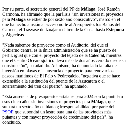
Por su parte, el secretario general del PP de
Málaga
, José Ramón
Carmona, ha afirmado que la parálisis "sin inversiones ni proyectos
para
Málaga
se extiende por sexto año consecutivo", marco en el
que ha hecho alusión al acceso norte al Aeropuerto, los Baños del
Carmen, el Trasvase de Iznájar o el tren de la Costa hasta
Estepona
y
Algeciras
.
"Nada sabemos de proyectos como el Auditorio, del que el
Gobierno central es la única administración que se ha puesto de
perfil, igual que con el proyecto del tejado de la Catedral, mientras
que el Centro Oceanográfico lleva más de dos años cerrado desde su
construcción", ha añadido. Asimismo, ha denunciado la falta de
inversión en playas o la ausencia de proyecto para renovar los
paseos marítimos de El Palo y Pedregalejo, "negativa que se hace
extensible a la sustitución del puente de la Azucarera o el
soterramiento del tren del puerto", ha apuntado.
"Esta ausencia de presupuestos estatales para 2024 son la puntilla a
esos cinco años sin inversiones ni proyectos para
Málaga
, que
sumará un sexto año en blanco; irresponsabilidad por parte del
PSOE
que supondrá un lastre para una de las provincias más
pujantes y con mayor proyección de crecimiento del país", ha
concluido.