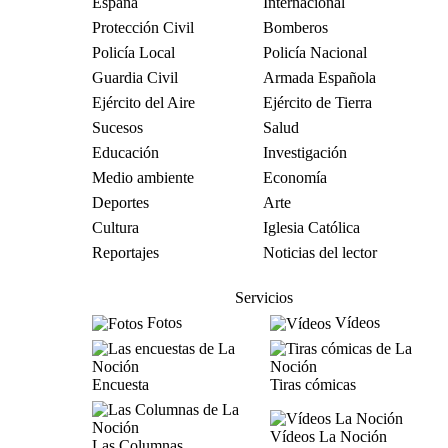
España
Internacional
Protección Civil
Bomberos
Policía Local
Policía Nacional
Guardia Civil
Armada Española
Ejército del Aire
Ejército de Tierra
Sucesos
Salud
Educación
Investigación
Medio ambiente
Economía
Deportes
Arte
Cultura
Iglesia Católica
Reportajes
Noticias del lector
Servicios
Fotos
Vídeos
Encuesta
Tiras cómicas
Vídeos La Noción
Las Columnas