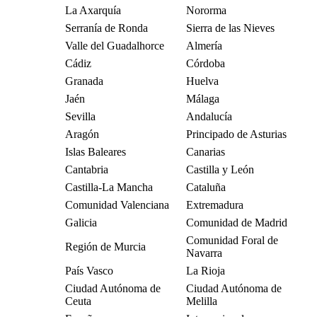
La Axarquía
Nororma
Serranía de Ronda
Sierra de las Nieves
Valle del Guadalhorce
Almería
Cádiz
Córdoba
Granada
Huelva
Jaén
Málaga
Sevilla
Andalucía
Aragón
Principado de Asturias
Islas Baleares
Canarias
Cantabria
Castilla y León
Castilla-La Mancha
Cataluña
Comunidad Valenciana
Extremadura
Galicia
Comunidad de Madrid
Comunidad Foral de
Región de Murcia
Navarra
País Vasco
La Rioja
Ciudad Autónoma de
Ciudad Autónoma de
Ceuta
Melilla