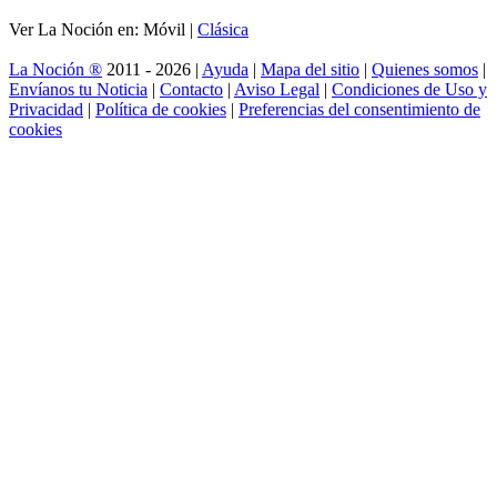
Ver La Noción en: Móvil |
Clásica
La Noción ®
2011 - 2026 |
Ayuda
|
Mapa del sitio
|
Quienes somos
|
Envíanos tu Noticia
|
Contacto
|
Aviso Legal
|
Condiciones de Uso y
Privacidad
|
Política de cookies
|
Preferencias del consentimiento de
cookies