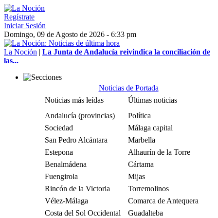
Regístrate
Iniciar Sesión
Domingo, 09 de Agosto de 2026 - 6:33 pm
La Noción
|
La Junta de Andalucía reivindica la conciliación de
las...
Noticias de Portada
Noticias más leídas
Últimas noticias
Andalucía (provincias)
Política
Sociedad
Málaga capital
San Pedro Alcántara
Marbella
Estepona
Alhaurín de la Torre
Benalmádena
Cártama
Fuengirola
Mijas
Rincón de la Victoria
Torremolinos
Vélez-Málaga
Comarca de Antequera
Costa del Sol Occidental
Guadalteba