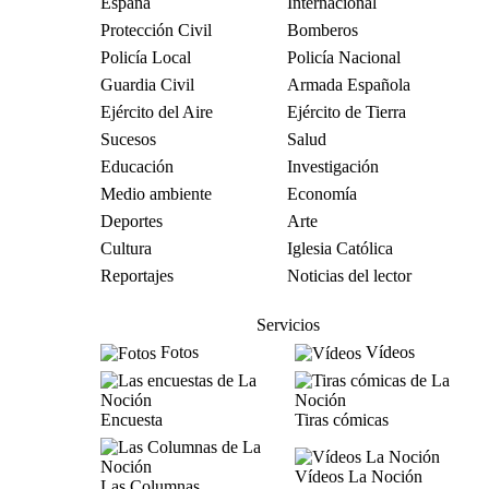
España
Internacional
Protección Civil
Bomberos
Policía Local
Policía Nacional
Guardia Civil
Armada Española
Ejército del Aire
Ejército de Tierra
Sucesos
Salud
Educación
Investigación
Medio ambiente
Economía
Deportes
Arte
Cultura
Iglesia Católica
Reportajes
Noticias del lector
Servicios
Fotos
Vídeos
Encuesta
Tiras cómicas
Vídeos La Noción
Las Columnas