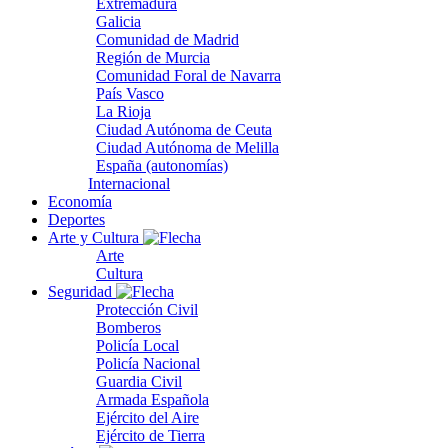
Extremadura
Galicia
Comunidad de Madrid
Región de Murcia
Comunidad Foral de Navarra
País Vasco
La Rioja
Ciudad Autónoma de Ceuta
Ciudad Autónoma de Melilla
España (autonomías)
Internacional
Economía
Deportes
Arte y Cultura
Arte
Cultura
Seguridad
Protección Civil
Bomberos
Policía Local
Policía Nacional
Guardia Civil
Armada Española
Ejército del Aire
Ejército de Tierra