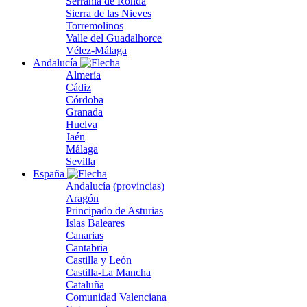
Serranía de Ronda
Sierra de las Nieves
Torremolinos
Valle del Guadalhorce
Vélez-Málaga
Andalucía
Almería
Cádiz
Córdoba
Granada
Huelva
Jaén
Málaga
Sevilla
España
Andalucía (provincias)
Aragón
Principado de Asturias
Islas Baleares
Canarias
Cantabria
Castilla y León
Castilla-La Mancha
Cataluña
Comunidad Valenciana