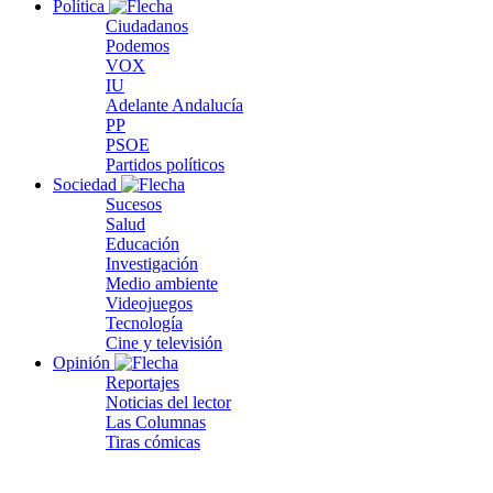
Política
Ciudadanos
Podemos
VOX
IU
Adelante Andalucía
PP
PSOE
Partidos políticos
Sociedad
Sucesos
Salud
Educación
Investigación
Medio ambiente
Videojuegos
Tecnología
Cine y televisión
Opinión
Reportajes
Noticias del lector
Las Columnas
Tiras cómicas