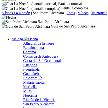
Pantalla normal
Pantalla completa
Vídeos La Noción
|
San Pedro Alcántara
|
Fotos
|
Vídeos
|
Tu Noticia
San Pedro Alcántara
Guía de San Pedro Alcántara
Málaga
Alhaurín de la Torre
Benalmádena
Cártama
Comarca de Antequera
Costa del Sol Occidental
Estepona
Fuengirola
Guadalteba
La Axarquía
Málaga capital
Marbella
Mijas
Nororma
Rincón de la Victoria
San Pedro Alcántara