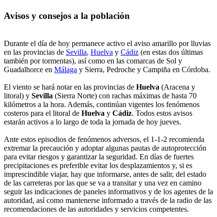
Avisos y consejos a la población
Durante el día de hoy permanece activo el aviso amarillo por lluvias
en las provincias de
Sevilla
,
Huelva
y
Cádiz
(en estas dos últimas
también por tormentas), así como en las comarcas de Sol y
Guadalhorce en
Málaga
y Sierra, Pedroche y Campiña en Córdoba.
El viento se hará notar en las provincias de
Huelva
(Aracena y
litoral) y
Sevilla
(Sierra Norte) con rachas máximas de hasta 70
kilómetros a la hora. Además, continúan vigentes los fenómenos
costeros para el litoral de
Huelva
y
Cádiz
. Todos estos avisos
estarán activos a lo largo de toda la jornada de hoy jueves.
Ante estos episodios de fenómenos adversos, el 1-1-2 recomienda
extremar la precaución y adoptar algunas pautas de autoprotección
para evitar riesgos y garantizar la seguridad. En días de fuertes
precipitaciones es preferible evitar los desplazamientos y, si es
imprescindible viajar, hay que informarse, antes de salir, del estado
de las carreteras por las que se va a transitar y una vez en camino
seguir las indicaciones de paneles informativos y de los agentes de la
autoridad, así como mantenerse informado a través de la radio de las
recomendaciones de las autoridades y servicios competentes.