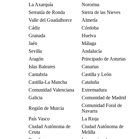
La Axarquía
Nororma
Serranía de Ronda
Sierra de las Nieves
Valle del Guadalhorce
Almería
Cádiz
Córdoba
Granada
Huelva
Jaén
Málaga
Sevilla
Andalucía
Aragón
Principado de Asturias
Islas Baleares
Canarias
Cantabria
Castilla y León
Castilla-La Mancha
Cataluña
Comunidad Valenciana
Extremadura
Galicia
Comunidad de Madrid
Comunidad Foral de
Región de Murcia
Navarra
País Vasco
La Rioja
Ciudad Autónoma de
Ciudad Autónoma de
Ceuta
Melilla