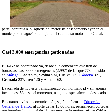
parte, continúa la búsqueda del motorista desaparecido ayer en el
municipio malagueño de Pujerra, al caer de su moto al río Genal.
Casi 3.000 emergencias gestionadas
El 1-1-2 ha coordinado ya, desde que comenzara este tren de
borrascas, casi 3.000 emergencias (2.997) de las que 773 han sido
en
Málaga
,
Cádiz
575,
Sevilla
534, Huelva 369,
Córdoba
321,
Granada
237, Jaén 126 y Almería 62.
La jornada de hoy está transcurriendo con normalidad y sin apenas
incidentes, 53 hasta el momento, ninguno especialmente destacado.
En cuanto a vías de comunicación, según informa la
Dirección
General de Tráfico
, al corte de las 13.00 horas, permanecen cortadas
por inundación un total de 11 carreteras en la región; seis en
Cádiz
,