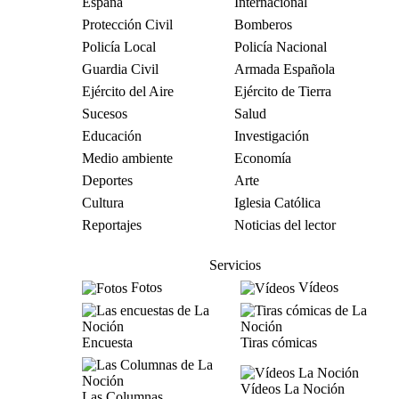
España
Internacional
Protección Civil
Bomberos
Policía Local
Policía Nacional
Guardia Civil
Armada Española
Ejército del Aire
Ejército de Tierra
Sucesos
Salud
Educación
Investigación
Medio ambiente
Economía
Deportes
Arte
Cultura
Iglesia Católica
Reportajes
Noticias del lector
Servicios
Fotos
Vídeos
Encuesta
Tiras cómicas
Vídeos La Noción
Las Columnas