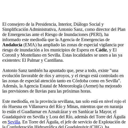
El consejero de la Presidencia, Interior, Diálogo Social y
Simplificación Administrativa, Antonio Sanz, como director del Plan
de Emergencias ante el Riesgo de Inundaciones (PERI), ha
informado este mediodía que la Agencia de Emergencias de
Andalucía
(EMA) ha ampliado las zonas de especial vigilancia por
riesgo de inundación a los municipios de Espera en
Cádiz
, y El
Coronil y Montellano en Sevilla. Estas localidades se unen a las ya
existentes: El Palmar y Cantillana.
Antonio Sanz también ha apuntado que, pese a todo, existe "una
evolución favorable de ríos y arroyos, y el riesgo está controlado en
las zonas de especial atención tanto en Córdoba como en Sevilla".
Además, la Agencia Estatal de Meteorología (Aemet) ha mejorado
las previsiones de lluvias para las próximas horas.
Este mediodía, en la provincia sevillana, tan solo está en nivel rojo el
río Huesna en Villanueva del Río y Minas, mientras que en naranja
lo están el Guadiamar en Aznalcázar y en Sanlúcar la Mayor, el
Guadalquivir en Sevilla y Lora del Río, además del Torre del Águila
en
Sevilla
. En Torre del Águila, el jefe de servicio de Explotación de
la Confederación Hidrográfica del Guadalquivir (CHG), ha